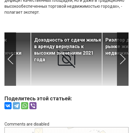
дефицит качественных площадей, но и даже в традиционно
высокообеспеченных торговой недвижимостью городах», -
полагает эксперт.
с к
Доходность от сдачи жилья
Риэлтор да
в
в аренду вернулась к
рынке жил
актически
высоким значениям 2021
недвижимо
года
Поделитесь этой статьей:
Comments are disabled