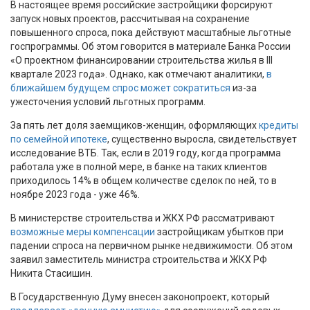
В настоящее время российские застройщики форсируют
запуск новых проектов, рассчитывая на сохранение
повышенного спроса, пока действуют масштабные льготные
госпрограммы. Об этом говорится в материале Банка России
«О проектном финансировании строительства жилья в III
квартале 2023 года». Однако, как отмечают аналитики,
в
ближайшем будущем спрос может сократиться
из-за
ужесточения условий льготных программ.
За пять лет доля заемщиков-женщин, оформляющих
кредиты
по семейной ипотеке
, существенно выросла, свидетельствует
исследование ВТБ. Так, если в 2019 году, когда программа
работала уже в полной мере, в банке на таких клиентов
приходилось 14% в общем количестве сделок по ней, то в
ноябре 2023 года - уже 46%.
В министерстве строительства и ЖКХ РФ рассматривают
возможные меры компенсации
застройщикам убытков при
падении спроса на первичном рынке недвижимости. Об этом
заявил заместитель министра строительства и ЖКХ РФ
Никита Стасишин.
В Государственную Думу внесен законопроект, который