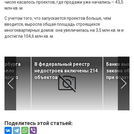
числе касалось проектов, где продажи уже начались – 43,5
млн кв. м.
С учетом того, что запускается проектов больше, чем
вводится, выросла общая площадь строящихся
многоквартирных домов: она увеличилась на 3,5 млн кв. м и
достигла 104,6 млн кв. м.
тербурга
В федеральный реестр
Банки выст
евело
недостроев включены 214
закона об 
старого
объектов
при оплате
Поделитесь этой статьей: