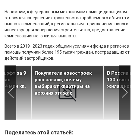
Напомним, к федеральным механизмам помощи дольщикам
относятся завершение строительства проблемного объекта и
выплата компенсаций, к региональным - привлечение нового
инвестора для завершения строительства, предоставление
компенсационного жилья, выплаты.
Всего в 2019–2023 годах общими усилиями фонда и регионов
помощь получили более 195 тысяч граждан, пострадавших от
действий застройщиков.
ом.рф» за 9
Покупатели новостроек
В России в
онах
рассказали, почему
130 тыс. га
е 4 млн кв.
выбирают квартиры на
жилищного
верхних этажах
Поделитесь этой статьей: