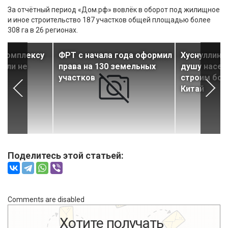
За отчётный период «Дом.рф» вовлёк в оборот под жилищное
и иное строительство 187 участков общей площадью более
308 га в 26 регионах.
 комплексу
ФРТ с начала года оформил
Хуснуллин: 
лели не
права на 130 земельных
душу насел
участков
строим бол
Китай
Поделитесь этой статьей:
Comments are disabled
Хотите получать