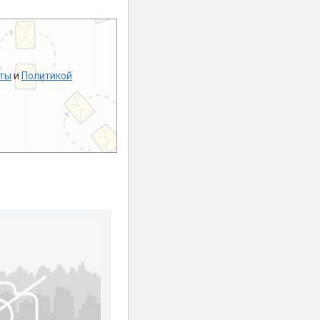
ты
и
Политикой