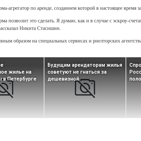
орма-агрегатор по аренде, созданием которой в настоящее время 
ма позволит это сделать. Я думаю, как и в случае с эскроу-сче
 рассказал Никита Стасишин.
вным образом на специальных сервисах и риелторских агентства
ое
Будущим арендаторам жилья
Спро
ное жилье на
советуют не гнаться за
Росс
 в Петербурге
дешевизной
поло