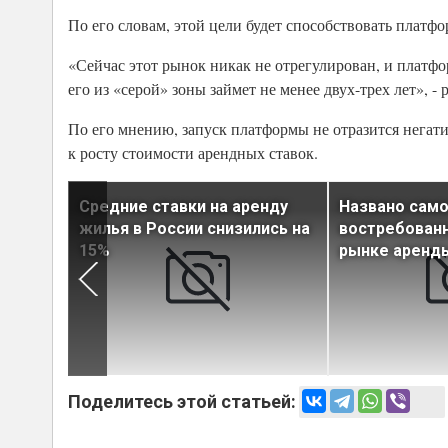
По его словам, этой цели будет способствовать платф
«Сейчас этот рынок никак не отрегулирован, и платфор
его из «серой» зоны займет не менее двух-трех лет», -
По его мнению, запуск платформы не отразится негати
к росту стоимости арендных ставок.
илье в
Средние ставки на аренду
Названо сам
из
жилья в России снизились на
востребован
15%
рынке аренды
Поделитесь этой статьей: