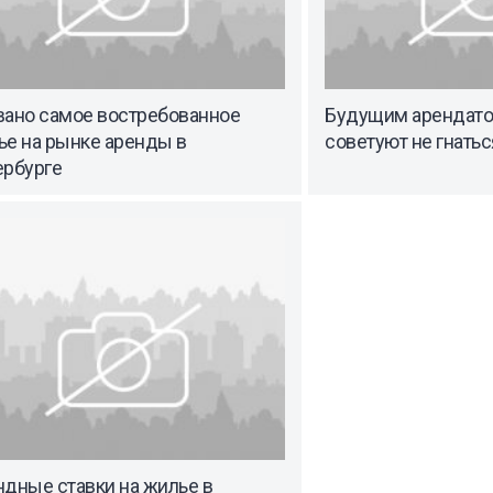
вано самое востребованное
Будущим арендато
ье на рынке аренды в
советуют не гнать
ербурге
ндные ставки на жилье в