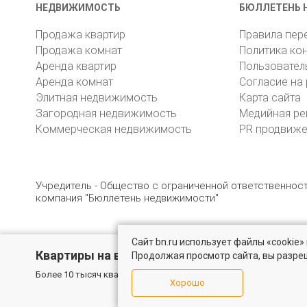
НЕДВИЖИМОСТЬ
БЮЛЛЕТЕНЬ 
Продажа квартир
Правила пер
Продажа комнат
Политика ко
Аренда квартир
Пользовател
Аренда комнат
Согласие на
Элитная недвижимость
Карта сайта
Загородная недвижимость
Медийная ре
Коммерческая недвижимость
PR продвиж
Учредитель - Общество с ограниченной ответственно
компания "Бюллетень недвижимости"
Сайт bn.ru использует файлы «cookie
© 2005 – 2026, ООО «УК «БН»
8 (812) 331-93-56
19
Квартиры на вторичном рынке
Продолжая просмотр сайта, вы разре
Более 10 тысяч квартир в Санкт-Петербурге и области от собс
Хорошо