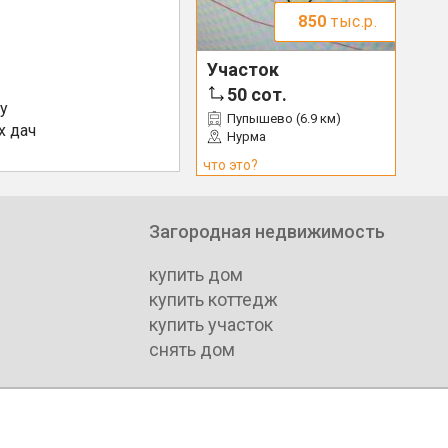
850
тыс.р.
Участок
50
сот.
у
Пупышево (6.9 км)
х дач
Нурма
что это?
Загородная недвижимость
купить дом
купить коттедж
купить участок
снять дом