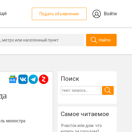
Ещё
Войти
Подать объявление
Найти
Поиск
да
Самое читаемое
ель министра
Участок или дом: что
купить за городом?