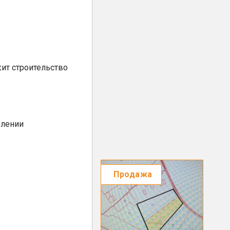
ит строительство
елении
Продажа