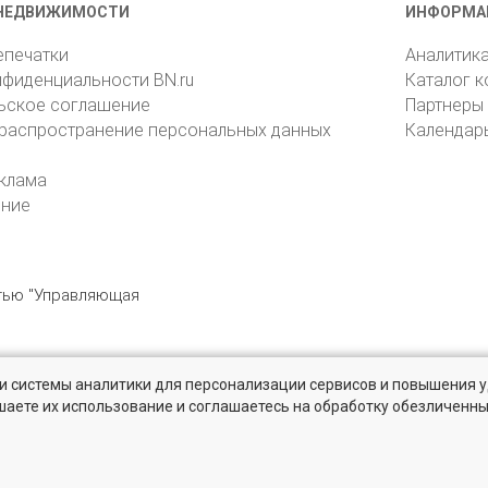
НЕДВИЖИМОСТИ
ИНФОРМА
епечатки
Аналитик
нфиденциальности BN.ru
Каталог 
ьское соглашение
Партнеры
 распространение персональных данных
Календар
клама
ение
стью "Управляющая
» и системы аналитики для персонализации сервисов и повышения 
6105, Санкт-Петербург, пр. Юрия Гагарина, 1
reklama@bn.ru
шаете их использование и соглашаетесь на обработку обезличенн
твенников и агентств недвижимости