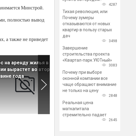
4287
занимается Минстрой.
Тихая революция, или
Почему зумеры
тами, полностью вывод
отказываются от новых
квартир в пользу старых
дач
х, а также не приведет
3498
Завершение
строительства проекта
«Квартал-парк УЮТный»
с на аренду жилья в
Арендные ставки на жилье 
3083
ии вырастет во второй
Петербурге ползут вниз
Почему при выборе
вине года
оконной компании все
чаще обращают внимание
не только на цену
2848
Реальная цена
маткапитала
стремительно падает
2645