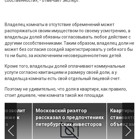
собственности», - отмечает эксперт.
Владелец комнаты в отсутствие обременений может
распоряжаться своим имуществом по своему усмотрению, а
владельцы долей обязаны согласовывать любое действие с
другими сособственниками. Таким образом, владелец доли не
может без согласия соседей зарегистрировать у себя кого бы
то ни было, за исключением несовершеннолетних детей.
Кроме того, владельцы долей оплачивают коммунальные
услуги согласно квитанциям и размеру своей доли, а у
владельца комнаты есть свой отдельный лицевой счет.
Поэтому не удивительно, что доля в квартире, как правило,
стоит дешевле, чем комната такой же площади.
 позволит
Московский риэлтор
Квартиры з
 ближе к
рассказал о предпочтениях
становятс
рга
петербургских инвесторов
объектами 