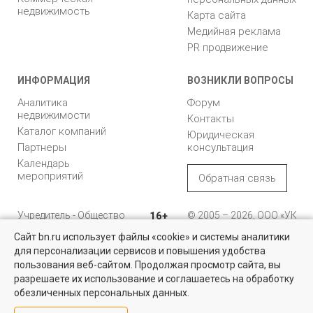
недвижимость
Карта сайта
Медийная реклама
PR продвижение
ИНФОРМАЦИЯ
ВОЗНИКЛИ ВОПРОСЫ
Аналитика
Форум
недвижимости
Контакты
Каталог компаний
Юридическая
Партнеры
консультация
Календарь
мероприятий
Обратная связь
Учредитель - Общество
16+
© 2005 – 2026, ООО «УК
с ограниченной
«БН»
Сайт bn.ru использует файлы «cookie» и системы аналитики
ответственностью
"Управляющая
196105, Санкт-
для персонализации сервисов и повышения удобства
Квартиры на вторичном рынке
компания "Бюллетень
Петербург, пр. Юрия
пользования веб-сайтом. Продолжая просмотр сайта, вы
недвижимости"
Гагарина, 1
Более 10 тысяч квартир в Санкт-Петербурге и области от
разрешаете их использование и соглашаетесь на обработку
собственников и агентств недвижимости
обезличенных персональных данных.
8 (812) 331-93-56