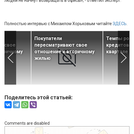
людей не начнут возвращать в офисы», - отметил эксперт.
Полностью интервью с Михаилом Хорьковым читайте
ЗДЕСЬ
.
Покупатели
Темпы рост
т свое
пересматривают свое
кредитован
торичному
отношение к вторичному
квартале з
жилью
Поделитесь этой статьей:
Comments are disabled