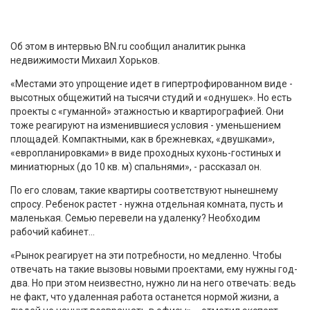
Об этом в интервью BN.ru сообщил аналитик рынка
недвижимости Михаил Хорьков.
«Местами это упрощение идет в гипертрофированном виде -
высотных общежитий на тысячи студий и «однушек». Но есть
проекты с «гуманной» этажностью и квартирографией. Они
тоже реагируют на изменившиеся условия - уменьшением
площадей. Компактными, как в брежневках, «двушками»,
«европланировками» в виде проходных кухонь-гостиных и
миниатюрных (до 10 кв. м) спальнями», - рассказал он.
По его словам, такие квартиры соответствуют нынешнему
спросу. Ребенок растет - нужна отдельная комната, пусть и
маленькая. Семью перевели на удаленку? Необходим
рабочий кабинет...
«Рынок реагирует на эти потребности, но медленно. Чтобы
отвечать на такие вызовы новыми проектами, ему нужны год-
два. Но при этом неизвестно, нужно ли на него отвечать: ведь
не факт, что удаленная работа останется нормой жизни, а