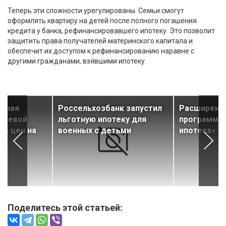
Теперь эти сложности урегулированы. Семьи смогут
оформлять квартиру на детей после полного погашения
кредита у банка, рефинансировавшего ипотеку. Это позволит
защитить права получателей материнского капитала и
обеспечит их доступом к рефинансированию наравне с
другими гражданами, взявшими ипотеку.
отная
Россельхозбанк запустил
Расширены
лючевой
льготную ипотеку для
программы
та цен на
военных с детьми
ипотека»
Поделитесь этой статьей: