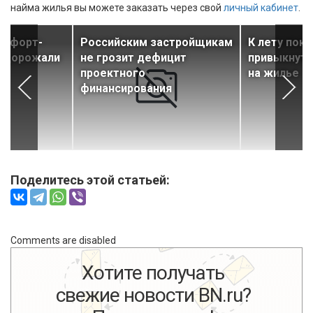
найма жилья вы можете заказать через свой
личный кабинет
.
омфорт-
Российским застройщикам
К лету пок
подорожали
не грозит дефицит
привыкнут 
проектного
на жилье
финансирования
Поделитесь этой статьей:
Comments are disabled
Хотите получать
свежие новости BN.ru?