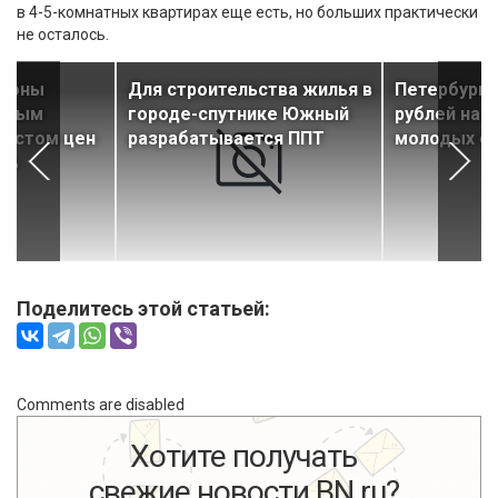
в 4-5-комнатных квартирах еще есть, но больших практически
не осталось.
айоны
Для строительства жилья в
Петербург 
самым
городе-спутнике Южный
рублей на 
ростом цен
разрабатывается ППТ
молодых с
ть
Поделитесь этой статьей:
Comments are disabled
Хотите получать
свежие новости BN.ru?