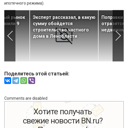
ипотечного режима).
чный рынок
Эксперт рассказал, в какую
Поправки к
олнили 9
сумму обойдется
отразятся 
строительство частного
недвижимо
дома в Ленобласти
Поделитесь этой статьей:
Comments are disabled
Хотите получать
свежие новости BN.ru?