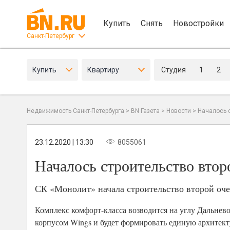
Купить
Снять
Новостройки
Санкт-Петербург
Купить
Квартиру
Студия
1
2
Недвижимость Санкт-Петербурга
>
BN Газета
>
Новости
>
Началось 
23.12.2020 | 13:30
8055061
Началось строительство втор
СК «Монолит» начала строительство второй оче
Комплекс комфорт-класса возводится на углу Дальнев
корпусом Wings и будет формировать единую архитек