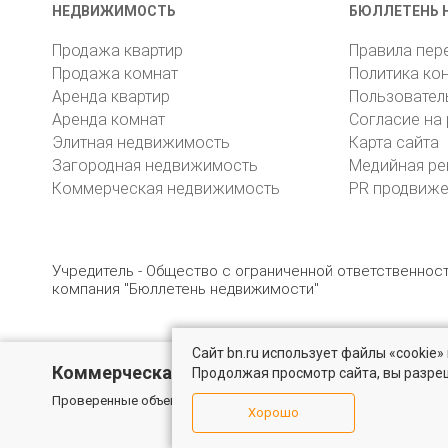
НЕДВИЖИМОСТЬ
БЮЛЛЕТЕНЬ 
Продажа квартир
Правила пер
Продажа комнат
Политика ко
Аренда квартир
Пользовател
Аренда комнат
Согласие на
Элитная недвижимость
Карта сайта
Загородная недвижимость
Медийная ре
Коммерческая недвижимость
PR продвиж
Учредитель - Общество с ограниченной ответственно
компания "Бюллетень недвижимости"
Сайт bn.ru использует файлы «cookie
© 2005 – 2026, ООО «УК «БН»
8 (812) 331-93-56
19
Коммерческая недвижимость
Продолжая просмотр сайта, вы разре
Проверенные объекты под различные цели в Санкт-Петербурге
Хорошо