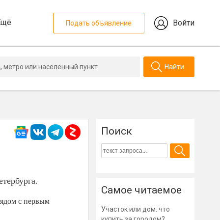
Ещё
Войти
Подать объявление
Найти
Поиск
етербурга.
Самое читаемое
рядом с первым
Участок или дом: что
купить за городом?