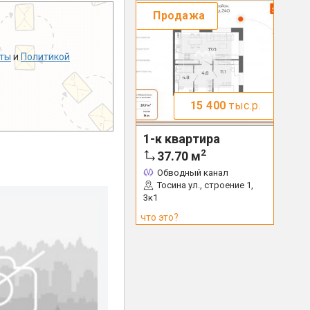
Продажа
ты
и
Политикой
15 400
тыс.р.
1-к квартира
2
37.70
м
Обводный канал
Тосина ул., строение 1,
3к1
что это?