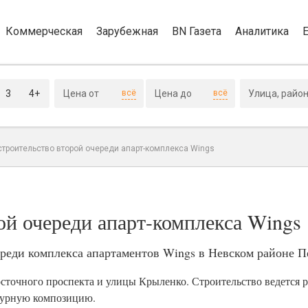
Коммерческая
Зарубежная
BN Газета
Аналитика
3
4+
всё
всё
строительство второй очереди апарт-комплекса Wings
ой очереди апарт-комплекса Wings
реди комплекса апартаментов Wings в Невском районе П
осточного проспекта и улицы Крыленко. Строительство ведется 
турную композицию.