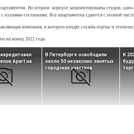
партаментов. Во втором корпусе запроектированы студии, одно
 с кухнями-гостиными. Все апартаменты сдаются с полной чист
авляющая компания, в которую входят служба портье и техничес
н на конец 2022 года.
аккредитовал
В Петербурге освободили
К 20
enue Apart на
около 50 незаконно занятых
буду
городских участков
торг