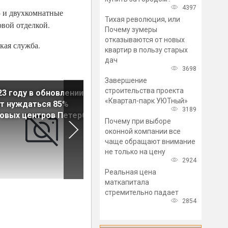
4397
- и двухкомнатные
Тихая революция, или
овой отделкой.
Почему зумеры
отказываются от новых
кая служба.
квартир в пользу старых
дач
3698
Завершение
строительства проекта
23 году в обновлении
На восстановление
«Квартал-парк УЮТный»
т нуждаться 85%
гостиничного рынка
3189
овых центров Петербурга
потребуется не менее трех
Почему при выборе
лет
оконной компании все
чаще обращают внимание
не только на цену
2924
Реальная цена
маткапитала
стремительно падает
2854