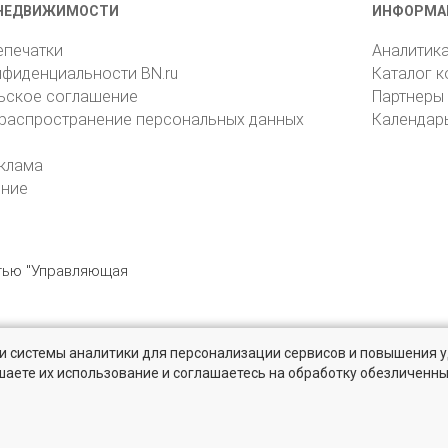
НЕДВИЖИМОСТИ
ИНФОРМА
епечатки
Аналитик
нфиденциальности BN.ru
Каталог 
ьское соглашение
Партнеры
 распространение персональных данных
Календар
клама
ение
стью "Управляющая
» и системы аналитики для персонализации сервисов и повышения 
6105, Санкт-Петербург, пр. Юрия Гагарина, 1
reklama@bn.ru
шаете их использование и соглашаетесь на обработку обезличенн
 и Ленинградской области