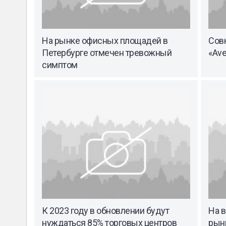
На рынке офисных площадей в
Сов
Петербурге отмечен тревожный
«Ave
симптом
К 2023 году в обновлении будут
На 
нуждаться 85% торговых центров
рынк