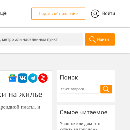
Ещё
Войти
Подать объявление
Найти
Поиск
ки на жилье
арендной платы, и
Самое читаемое
Участок или дом: что
купить за городом?