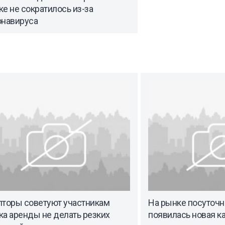
е не сократилось из-за
онавируса
лторы советуют участникам
На рынке посуточ
а аренды не делать резких
появилась новая к