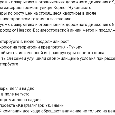
уемых закрытиях и ограничениях дорожного движения с 9, 
не завершен ремонт улицы Корнея Чуковского
еры по росту цен на строящиеся квартиры в июле
нноостровском готовят к заселению
уемых закрытиях и ограничениях дорожного движения с 8 
роходку Невско-Василеостровской линии метро и продолж
Петербурге в июле продолжили рост
ткроют на территории предприятия «Ручьи»
 объекты инженерной инфраструктуры первого этапа
3,3 тысяч семей улучшили свои жилищные условия при расс
етербурге
еры легли на дно
 в поле негусто
 стремительно падает
 проекта «Квартал-парк УЮТный»
 компании все чаще обращают внимание не только на цен