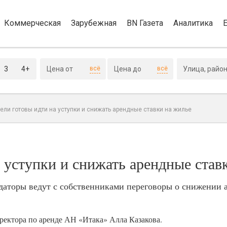
Коммерческая
Зарубежная
BN Газета
Аналитика
3
4+
всё
всё
ли готовы идти на уступки и снижать арендные ставки на жилье
 уступки и снижать арендные став
даторы ведут с собственниками переговоры о снижении 
иректора по аренде АН «Итака» Алла Казакова.