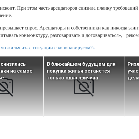
исконт. При этом часть арендаторов снизила планку требований 
ление.
превышает спрос. Арендаторы и собственники как никогда заин
читывать конъюнктуру, разговаривать и договариваться», - реком
йма жилья из-за ситуации с коронавирусом?»
.
 снизились
В ближайшем будущем для
Риэ
вки на самое
покупки жилья останется
учас
ье
только одна причина
дела