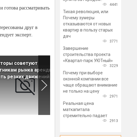
4441
и готова рассматривать
Тихая революция, или
Почему зумеры
отказываются от новых
тересованы друг в
квартир в пользу старых
ендует эксперт.
дач
3771
Завершение
строительства проекта
«Квартал-парк УЮТный»
лторы советуют
Количество сделок на
3229
тникам рынка аренды не
первичном рынке не
Почему при выборе
ть резких движений
сократилось из-за
оконной компании все
коронавируса
чаще обращают внимание
не только на цену
2971
Реальная цена
маткапитала
стремительно падает
2913