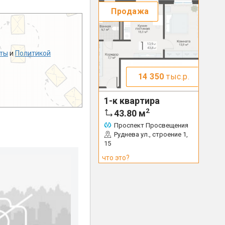
Продажа
ты
и
Политикой
14 350
тыс.р.
1-к квартира
2
43.80
м
Проспект Просвещения
Руднева ул., строение 1,
15
что это?