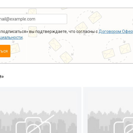
подписаться» вы подтверждаете, что согласны с
Договором Офер
циальности
.
ться
е»