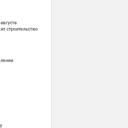
августа
ит строительство
елении
у