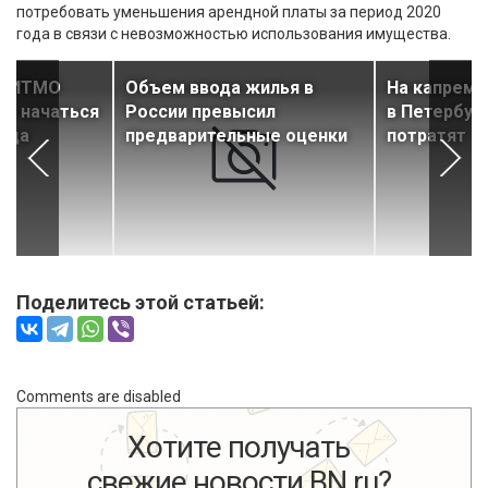
потребовать уменьшения арендной платы за период 2020
года в связи с невозможностью использования имущества.
 «ИТМО
Объем ввода жилья в
На капремо
ет начаться
России превысил
в Петербург
года
предварительные оценки
потратят 1
Поделитесь этой статьей:
Comments are disabled
Хотите получать
свежие новости BN.ru?