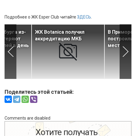
Подробнее о ЖК Esper Club читайте
ЗДЕСЬ
.
рбурга из-
ЖК Botanica получил
В Приморск
а теряют
аккредитацию МКБ
построили 
ублей в день
мест
Поделитесь этой статьей:
Comments are disabled
Хотите получать