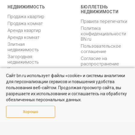
НЕДВИЖИМОСТЬ
БЮЛЛЕТЕНЬ
НЕДВИЖИМОСТИ
Продажа квартир
Правила перепечатки
Продажа комнат
Политика
Аренда квартир
конфиденциальности
Аренда комнат
BN.ru
Элитная
Пользовательское
недвижимость
соглашение
Загородная
Согласие на
недвижимость
распространение
Коммерческая
персональных данных
недвижимость
Сайт bn.ru использует файлы «cookie» и системы аналитики
Карта сайта
для персонализации сервисов и повышения удобства
Недвижимость для бизнеса
Медийная реклама
пользования веб-сайтом. Продолжая просмотр сайта, вы
PR продвижение
Большой выбор актуальных объектов по выгодным ценам в
разрешаете их использование и соглашаетесь на обработку
Санкт-Петербурге и области
обезличенных персональных данных.
ИНФОРМАЦИЯ
ВОЗНИКЛИ ВОПРОСЫ
Посмотреть объявления
Хорошо
Аналитика
Форум
недвижимости
Контакты
Каталог компаний
Юридическая
Партнеры
консультация