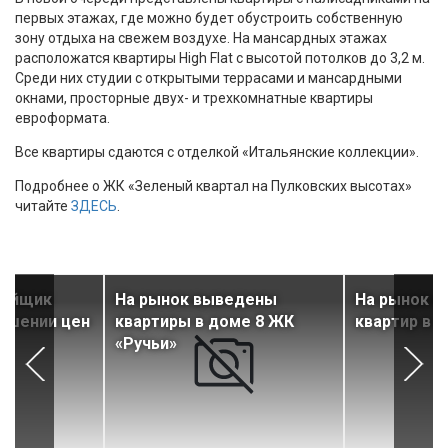
первых этажах, где можно будет обустроить собственную
зону отдыха на свежем воздухе. На мансардных этажах
расположатся квартиры High Flat с высотой потолков до 3,2 м.
Среди них студии с открытыми террасами и мансардными
окнами, просторные двух- и трехкомнатные квартиры
евроформата.
Все квартиры сдаются с отделкой «Итальянские коллекции».
Подробнее о ЖК «Зеленый квартал на Пулковских высотах»
читайте
ЗДЕСЬ
.
ройщик
На рынок выведены
На рынок в
ышении цен
квартиры в доме 8 ЖК
квартир в 
«Ручьи»