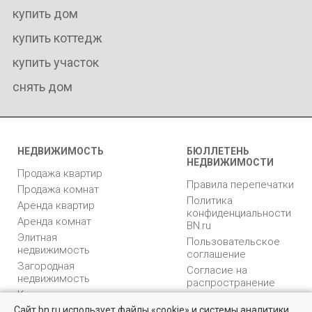
купить дом
купить коттедж
купить участок
снять дом
НЕДВИЖИМОСТЬ
БЮЛЛЕТЕНЬ
НЕДВИЖИМОСТИ
Продажа квартир
Правила перепечатки
Продажа комнат
Политика
Аренда квартир
конфиденциальности
Аренда комнат
BN.ru
Элитная
Пользовательское
недвижимость
соглашение
Загородная
Согласие на
недвижимость
распространение
Коммерческая
персональных данных
недвижимость
Сайт bn.ru использует файлы «cookie» и системы аналитики
Карта сайта