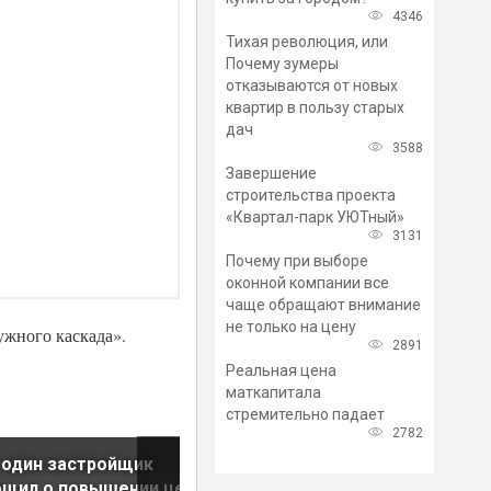
4346
Тихая революция, или
Почему зумеры
отказываются от новых
квартир в пользу старых
дач
3588
Завершение
строительства проекта
«Квартал-парк УЮТный»
3131
Почему при выборе
оконной компании все
чаще обращают внимание
не только на цену
ужного каскада».
2891
Реальная цена
маткапитала
стремительно падает
2782
 один застройщик
Совкомбанк аккредитовал
щил о повышении цен на
«Галактика Pro»