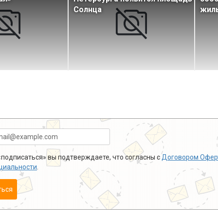
Солнца
жил
подписаться» вы подтверждаете, что согласны с
Договором Офер
циальности
.
ться