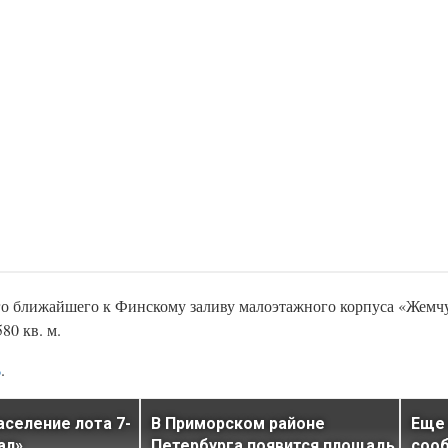
ого ближайшего к Финскому заливу малоэтажного корпуса «Жемч
80 кв. м.
Ь
.
аселение лота 7-
В Приморском районе
Еще
ал»
Петербурга появится площадь
сооб