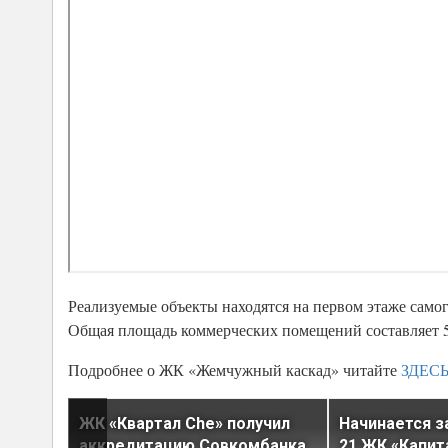
Реализуемые объекты находятся на первом этаже сам
Общая площадь коммерческих помещений составляет 5
Подробнее о ЖК «Жемчужный каскад» читайте
ЗДЕС
 в
ЖК «Квартал Che» получил
Начинается з
аккредитацию Совкомбанка
21 ЖК «Капит