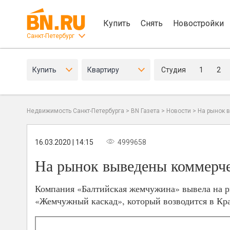
Купить
Снять
Новостройки
Санкт-Петербург
Купить
Квартиру
Студия
1
2
Недвижимость Санкт-Петербурга
>
BN Газета
>
Новости
>
На рынок 
16.03.2020 | 14:15
4999658
На рынок выведены коммерч
Компания «Балтийская жемчужина» вывела на р
«Жемчужный каскад», который возводится в Кра