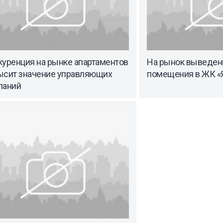
куренция на рынке апартаментов
На рынок выведен
ысит значение управляющих
помещения в ЖК «
паний