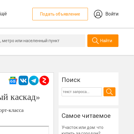
Ещё
Войти
Подать объявление
Найти
Поиск
й каскад»
рт-класса
Самое читаемое
Участок или дом: что
купить за городом?