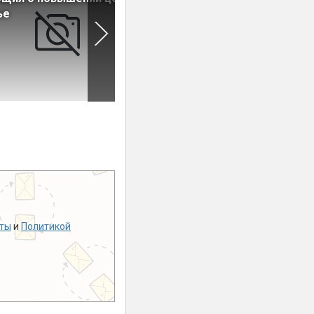
ье
ты
и
Политикой