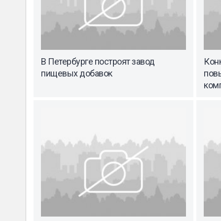
В Петербурге построят завод
Кон
пищевых добавок
пов
ком