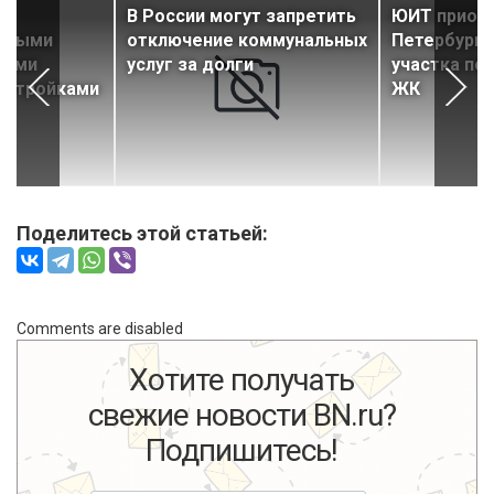
ы
В России могут запретить
ЮИТ приобр
самыми
отключение коммунальных
Петербурге
мыми
услуг за долги
участка по
остройками
ЖК
Поделитесь этой статьей:
Comments are disabled
Хотите получать
свежие новости BN.ru?
Подпишитесь!