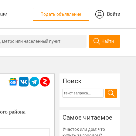
Ещё
Войти
Подать объявление
Найти
Поиск
ого района
Самое читаемое
Участок или дом: что
купить за городом?