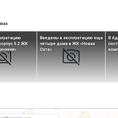
йках
плуатацию
Введены в эксплуатацию еще
В Ад
орпус 5.2 ЖК
четыре дома в ЖК «Новая
пост
инавия»
Охта»
ком