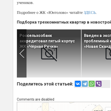
учеников.
Подробнее о ЖК «Юнтолово» читайте
ЗДЕСЬ
.
Подборка трехкомнатных квартир в новостро
льство
Россельхозбанк
Введен в экс
 Мурино
аккредитовал пятый корпус
проблемный к
ЖК «Чёрная Речка»
«Новая Сканд
Поделитесь этой статьей:
Comments are disabled