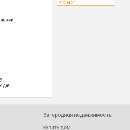
что это?
елении
у
х дач
Загородная недвижимость
купить дом