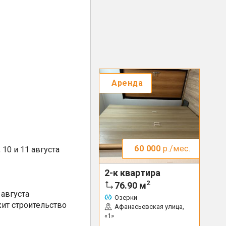
Аренда
60 000
р./мес.
10 и 11 августа
2-к квартира
2
76.90
м
августа
Озерки
ит строительство
Афанасьевская улица,
«1»