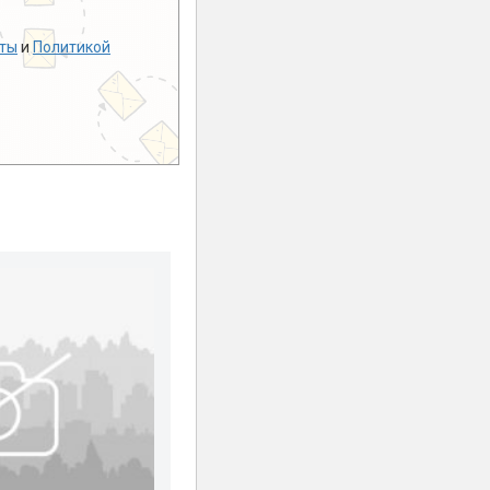
ты
и
Политикой