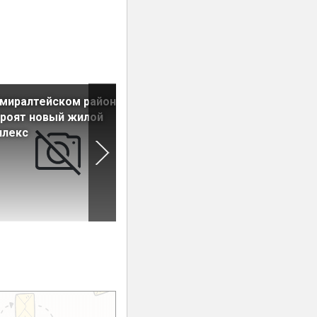
миралтейском районе
В ЖК «Северная долина»
роят новый жилой
начала работу детская
плекс
поликлиника