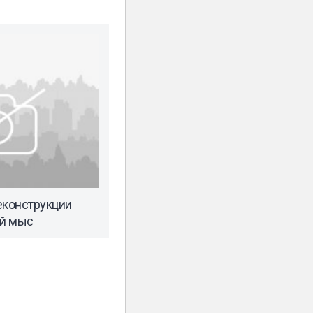
еконструкции
й мыс