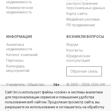
недвижимость
распространение
Коммерческая
персональных данных
недвижимость
Карта сайта
Медийная реклама
PR продвижение
ИНФОРМАЦИЯ
ВОЗНИКЛИ ВОПРОСЫ
Аналитика
Форум
недвижимости
Контакты
Каталог компаний
Юридическая
Партнеры
консультация
Календарь
мероприятий
Обратная связь
Учредитель - Общество
16+
© 2005 – 2026, ООО «УК
с ограниченной
«БН»
Сайт bn.ru использует файлы «cookie» и системы аналитики
ответственностью
"Управляющая
196105, Санкт-
для персонализации сервисов и повышения удобства
Найти квартиру - это просто!
компания "Бюллетень
Петербург, пр. Юрия
пользования веб-сайтом. Продолжая просмотр сайта, вы
недвижимости"
Гагарина, 1
Выбирайте среди 14 тысяч проверенных вариантов на вторичом
разрешаете их использование и соглашаетесь на обработку
рынке жилья на портале BN.ru