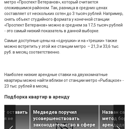
метро «Проспект Ветеранов», который считается
сложившимся районом. Так, разница в средних ценах
составляет от нескольких сотен до 3 тысяч рублей. Например,
снять объект студийного формата у конечной станции
«Проспект Ветеранов» можно в среднем за 17,5 тысяч рублей
- это самый низкий показатель в данной выборке.
Самые доступные цены на «однушки» и на «трешки» также
можно встретить у этой же станции метро – 21,3 и 33,6 тыс.
руб. в месяц соответственно.
Наиболее низкие арендные ставки на двухкомнатные
квартиры можно найти вблизи от станции метро «Рыбацкое» -
23 тыс. рублей в месяц.
Подборка квартир в аренду
ут оставить
Медведев поручил
Назван сам
лья не
усовершенствовать
метод бор
ег
законодательство в сфере
арендодате