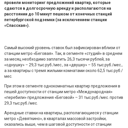
провели мониторинг предложений квартир, которые
сдаются в долгосрочную аренду и располагаются на
расстоянии до 10 минут пешком от конечных станций
петербургской подземки (за исключением станции
«Спасская»).
Самый высокий уровень ставок был зафиксирован вблизи от
станции метро «Беговая». Так, в сегменте «студий» в среднем
за месяц необходимо заплатить 26,3 тысячи рублей, за
«однушку» – 29,3 тыс.руб./мес., за «двушку» – 55 тыс.руб./мес.,
а за квартиры с тремя жилыми комнатами около 62,5 тыс.руб./
мес.
При этом в сегменте однокомнатных квартир предложения в
пешей доступности от станции метро «Международная»
«перебили» предложения «Беговой» – 31 тыс.руб./мес. против
29,3 тыс.руб./мес.
Арендные ставки на квартиры, располагающиеся у станции
метро «Девяткино», в кварталах массовой застройки,
оказались выше, чем в шаговой доступности от станции