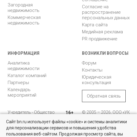
Загородная
Согласие на
недвижимость
распространение
Коммерческая
персональных данных
недвижимость
Карта сайта
Медийная реклама
PR продвижение
ИНФОРМАЦИЯ
ВОЗНИКЛИ ВОПРОСЫ
Аналитика
Форум
недвижимости
Контакты
Каталог компаний
Юридическая
Партнеры
консультация
Календарь
мероприятий
Обратная связь
Учредитель - Общество
16+
© 2005 – 2026, ООО «УК
с ограниченной
«БН»
Сайт bn.ru использует файлы «cookie» и системы аналитики
ответственностью
"Управляющая
196105, Санкт-
для персонализации сервисов и повышения удобства
Найти квартиру - это просто!
компания "Бюллетень
Петербург, пр. Юрия
пользования веб-сайтом. Продолжая просмотр сайта, вы
недвижимости"
Гагарина, 1