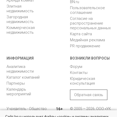
Аренда комнат
BN.ru
Элитная
Пользовательское
недвижимость
соглашение
Загородная
Согласие на
недвижимость
распространение
Коммерческая
персональных данных
недвижимость
Карта сайта
Медийная реклама
PR продвижение
ИНФОРМАЦИЯ
ВОЗНИКЛИ ВОПРОСЫ
Аналитика
Форум
недвижимости
Контакты
Каталог компаний
Юридическая
Партнеры
консультация
Календарь
мероприятий
Обратная связь
Учредитель - Общество
16+
© 2005 – 2026, ООО «УК
с ограниченной
«БН»
Сайт bn.ru использует файлы «cookie» и системы аналитики
ответственностью