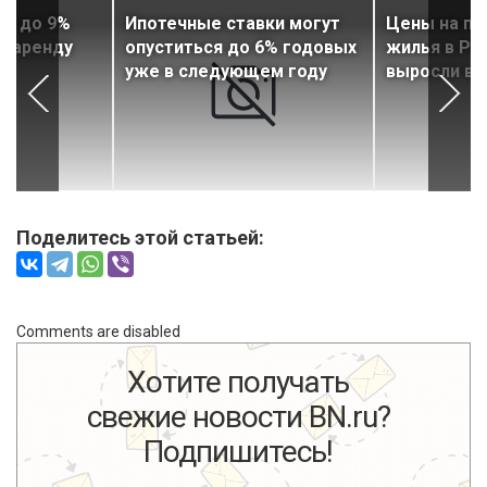
ии до 9%
Ипотечные ставки могут
Цены на пе
в аренду
опуститься до 6% годовых
жилья в Рос
уже в следующем году
выросли в 
Поделитесь этой статьей:
Comments are disabled
Хотите получать
свежие новости BN.ru?
Подпишитесь!