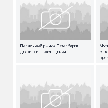
Первичный рынок Петербурга
Мут
достиг пика насыщения
стро
пре