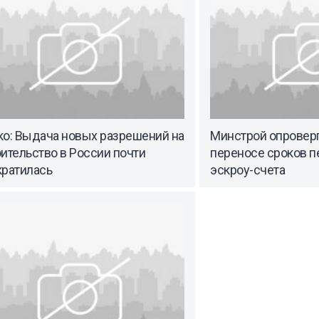
ко: Выдача новых разрешений на
Минстрой опровер
ительство в России почти
переносе сроков п
кратилась
эскроу-счета