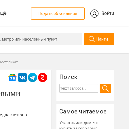
Ещё
Войти
Подать объявление
Найти
востройках
Поиск
евыми
Самое читаемое
длагается в
Участок или дом: что
купить за городом?