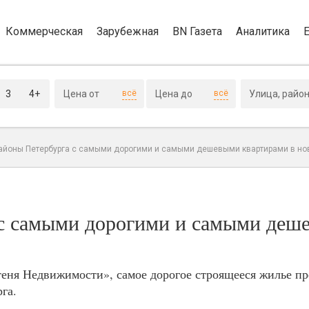
Коммерческая
Зарубежная
BN Газета
Аналитика
3
4+
всё
всё
айоны Петербурга с самыми дорогими и самыми дешевыми квартирами в но
 с самыми дорогими и самыми деш
ня Недвижимости», самое дорогое строящееся жилье пре
га.