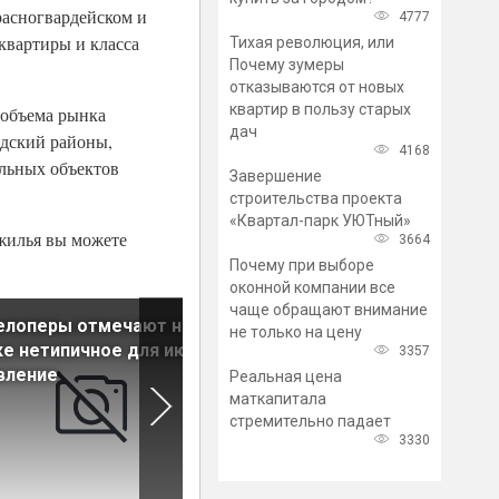
Красногвардейском и
4777
 квартиры и класса
Тихая революция, или
Почему зумеры
отказываются от новых
квартир в пользу старых
 объема рынка
дач
адский районы,
4168
ельных объектов
Завершение
строительства проекта
«Квартал-парк УЮТный»
 жилья вы можете
3664
Почему при выборе
оконной компании все
чаще обращают внимание
елоперы отмечают на
Минстрой намерен включит
не только на цену
е нетипичное для июня
апартаменты в статистику
3357
вление
жилищного строительства
Реальная цена
маткапитала
стремительно падает
3330