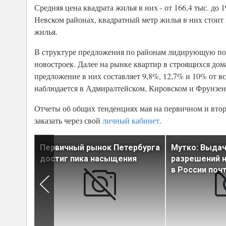
Средняя цена квадрата жилья в них - от 166,4 тыс. до
Невском районах, квадратный метр жилья в них стоит в
жилья.
В структуре предложения по районам лидирующую поз
новостроек. Далее на рынке квартир в строящихся д
предложение в них составляет 9,8%, 12,7% и 10% от 
наблюдается в Адмиралтейском, Кировском и Фрунзенс
Отчеты об общих тенденциях мая на первичном и втор
заказать через свой
личный кабинет
.
тиве
Первичный рынок Петербурга
Мутко: Выдач
 жилья
достиг пика насыщения
разрешений н
расти
в России поч