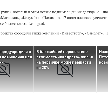
 Групп», который в этом месяце поднимал ценник дважды: с 1 и
х «Магеллан», «Колумб» и «Нахимов». 17 июня плановое увеличе
е бизнес-класса Leningrad.
проектах сообщили также компании «Инвестторг», «Самолет», «
 предупредили о
В ближайшей перспективе
Назв
 повышении цен
стоимость «квадрата» жилья
Пете
ки
на первичке может вырасти
нов
на 20%