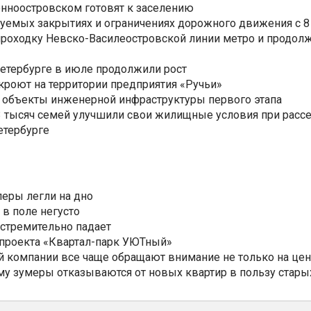
нноостровском готовят к заселению
уемых закрытиях и ограничениях дорожного движения с 8 
роходку Невско-Василеостровской линии метро и продолж
Петербурге в июле продолжили рост
ткроют на территории предприятия «Ручьи»
 объекты инженерной инфраструктуры первого этапа
3,3 тысяч семей улучшили свои жилищные условия при расс
етербурге
еры легли на дно
 в поле негусто
 стремительно падает
 проекта «Квартал-парк УЮТный»
 компании все чаще обращают внимание не только на цен
му зумеры отказываются от новых квартир в пользу стары