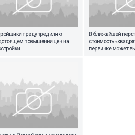
тройщики предупредили о
В ближайшей перс
дстоящем повышении цен на
стоимость «квадра
остройки
первичке может вы