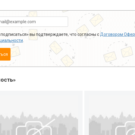
подписаться» вы подтверждаете, что согласны с
Договором Офер
циальности
.
ться
ость»