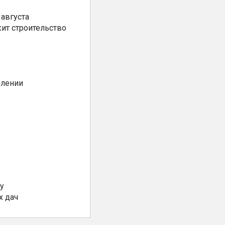
августа
ит строительство
елении
у
х дач