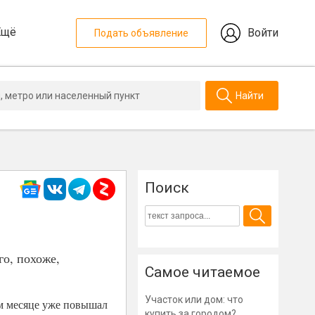
Ещё
Войти
Подать объявление
Найти
Поиск
о, похоже,
Самое читаемое
Участок или дом: что
ом месяце уже повышал
купить за городом?