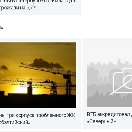
аты в Петербурге с начала года
орожали на 5,7%
ы»
ВТБ аккредитовал 
ны три корпуса проблемного ЖК
«Северный»
ибалтийский»