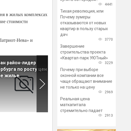
4441
Тихая революция, или
юня в жилых комплексах
Почему зумеры
ние стоимости
отказываются от новых
квартир в пользу старых
дач
Патриот-Нева» и
3770
Завершение
строительства проекта
«Квартал-парк УЮТный»
ан район-лидер
Комнаты в Петербурге с
3229
рбурга по росту цен на
начала года подорожали на
Почему при выборе
ое жилье
5,7%
оконной компании все
чаще обращают внимание
не только на цену
2969
Реальная цена
маткапитала
стремительно падает
2913