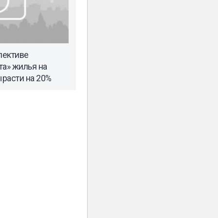
пективе
та» жилья на
расти на 20%