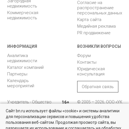
Загородная
Согласие на
недвижимость
распространение
Коммерческая
персональных данных
недвижимость
Карта сайта
Медийная реклама
PR продвижение
ИНФОРМАЦИЯ
ВОЗНИКЛИ ВОПРОСЫ
Аналитика
Форум
недвижимости
Контакты
Каталог компаний
Юридическая
Партнеры
консультация
Календарь
мероприятий
Обратная связь
Учредитель - Общество
16+
© 2005 – 2026, ООО «УК
с ограниченной
«БН»
Сайт bn.ru использует файлы «cookie» и системы аналитики
ответственностью
"Управляющая
196105, Санкт-
для персонализации сервисов и повышения удобства
Квартиры на вторичном рынке
компания "Бюллетень
Петербург, пр. Юрия
пользования веб-сайтом. Продолжая просмотр сайта, вы
недвижимости"
Гагарина, 1
Более 10 тысяч квартир в Санкт-Петербурге и области от
разрешаете их использование и соглашаетесь на обработку