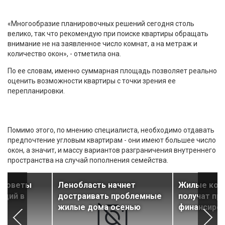
«Многообразие планировочных решений сегодня столь
велико, так что рекомендую при поиске квартиры обращать
внимание не на заявленное число комнат, а на метраж и
количество окон», - отметила она.
По ее словам, именно суммарная площадь позволяет реально
оценить возможности квартиры с точки зрения ее
перепланировки.
Помимо этого, по мнению специалиста, необходимо отдавать
предпочтение угловым квартирам - они имеют большее число
окон, а значит, и массу вариантов разграничения внутреннего
пространства на случай пополнения семейства.
 советы
Ленобласть начнет
Жилые ком
удий в
достраивать проблемные
получат пр
жилые дома осенью
финансиров