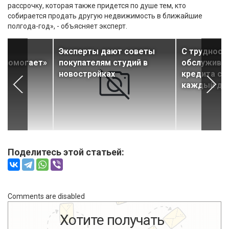
рассрочку, которая также придется по душе тем, кто
собирается продать другую недвижимость в ближайшие
полгода-год», - объясняет эксперт.
ок
Эксперты дают советы
С трудност
«помогает»
покупателям студий в
обслуживан
новостройках
кредита ст
каждый де
Поделитесь этой статьей:
Comments are disabled
Хотите получать