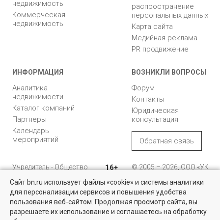
недвижимость
распространение
Коммерческая
персональных данных
недвижимость
Карта сайта
Медийная реклама
PR продвижение
ИНФОРМАЦИЯ
ВОЗНИКЛИ ВОПРОСЫ
Аналитика
Форум
недвижимости
Контакты
Каталог компаний
Юридическая
Партнеры
консультация
Календарь
мероприятий
Обратная связь
Учредитель - Общество
16+
© 2005 – 2026, ООО «УК
с ограниченной
«БН»
Сайт bn.ru использует файлы «cookie» и системы аналитики
ответственностью
"Управляющая
196105, Санкт-
для персонализации сервисов и повышения удобства
Найти квартиру - это просто!
компания "Бюллетень
Петербург, пр. Юрия
пользования веб-сайтом. Продолжая просмотр сайта, вы
недвижимости"
Гагарина, 1
Выбирайте среди 14 тысяч проверенных вариантов на вторичом
разрешаете их использование и соглашаетесь на обработку
рынке жилья на портале BN.ru