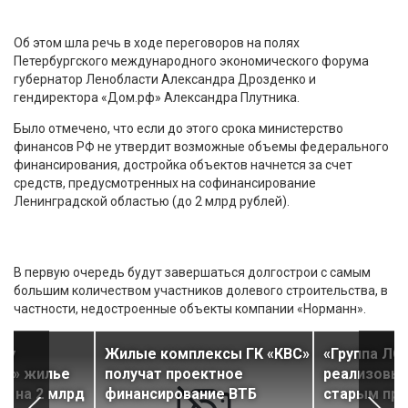
Об этом шла речь в ходе переговоров на полях
Петербургского международного экономического форума
губернатор Ленобласти Александра Дрозденко и
гендиректора «Дом.рф» Александра Плутника.
Было отмечено, что если до этого срока министерство
финансов РФ не утвердит возможные объемы федерального
финансирования, достройка объектов начнется за счет
средств, предусмотренных на софинансирование
Ленинградской областью (до 2 млрд рублей).
В первую очередь будут завершаться долгострои с самым
большим количеством участников долевого строительства, в
частности, недостроенные объекты компании «Норманн».
 у
Жилые комплексы ГК «КВС»
«Группа ЛС
оя» жилье
получат проектное
реализовыв
в на 2 млрд
финансирование ВТБ
старым пр