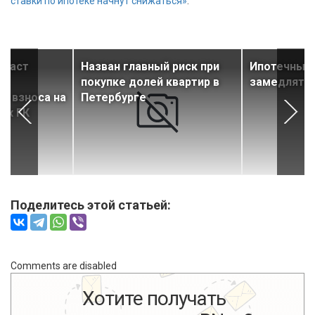
ставки по ипотеке начнут снижаться»
.
 даст
Назван главный риск при
Ипотечный 
покупке долей квартир в
замедлять
о взноса на
Петербурге
ах ГК
Поделитесь этой статьей:
Comments are disabled
Хотите получать