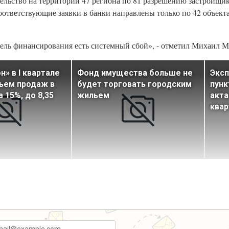
ельство на территории 47 региона по 81 разрешению застройщик
оответствующие заявки в банки направлены только по 42 объект
дель финансирования есть системный сбой», - отметил Михаил 
н» в I квартале
Фонд имущества больше не
Эксп
ъем продаж в
будет торговать городским
пунк
 15%, до 8,35
жильем
акта
ква