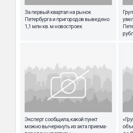
За первый квартал на рынок
Груп
Петербурга и пригородов выведено
уве
1,1 млн кв. м новостроек
Пете
руб
Эксперт сообщила, какой пункт
«Гру
можно вычеркнуть из акта приема-
объе