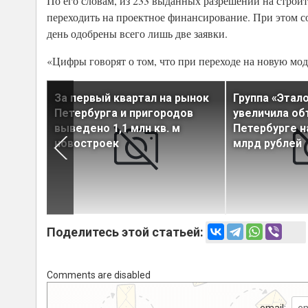
По его словам, из 233 выданных разрешений на строит
переходить на проектное финансирование. При этом с
день одобрены всего лишь две заявки.
«Цифры говорят о том, что при переходе на новую мо
але
За первый квартал на рынок
Группа «Этало
аж в
Петербурга и пригородов
увеличила об
8,6 млрд
выведено 1,1 млн кв. м
Петербурге на
новостроек
млрд рублей
Поделитесь этой статьей:
Comments are disabled