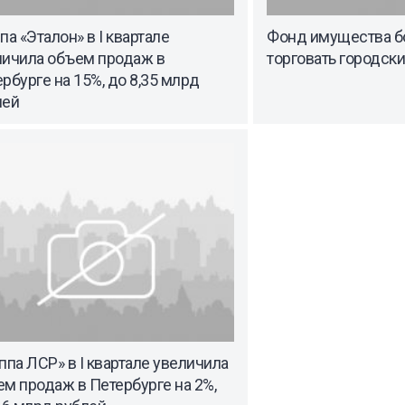
па «Эталон» в I квартале
Фонд имущества б
личила объем продаж в
торговать городск
рбурге на 15%, до 8,35 млрд
лей
ппа ЛСР» в I квартале увеличила
м продаж в Петербурге на 2%,