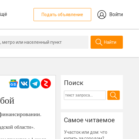
Ещё
Войти
Подать объявление
Найти
Поиск
сбой
 финансировании.
Самое читаемое
дской области».
Участок или дом: что
купить за городом?