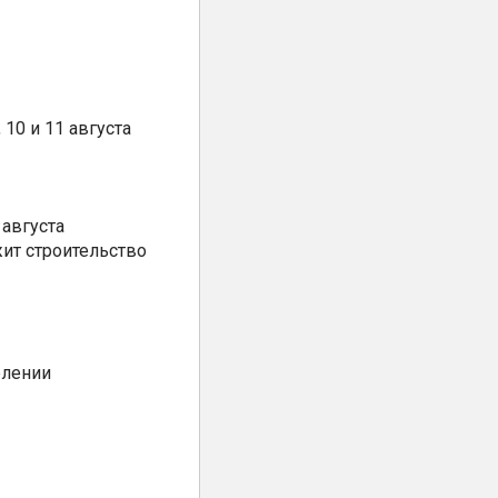
10 и 11 августа
августа
ит строительство
елении