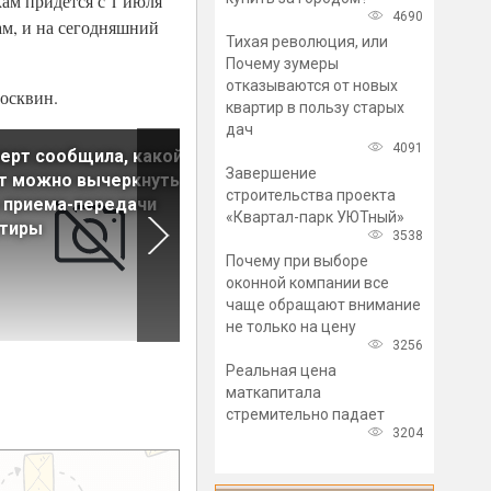
ам придется с 1 июля
4690
ам, и на сегодняшний
Тихая революция, или
Почему зумеры
отказываются от новых
Москвин.
квартир в пользу старых
дач
4091
ерт сообщила, какой
«Группа ЛСР» в I квартале
Завершение
т можно вычеркнуть из
увеличила объем продаж в
строительства проекта
 приема-передачи
Петербурге на 2%, до 8,6 мл
«Квартал-парк УЮТный»
ртиры
рублей
3538
Почему при выборе
оконной компании все
чаще обращают внимание
не только на цену
3256
Реальная цена
маткапитала
стремительно падает
3204