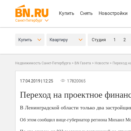
Купить
Снять
Новостройки
Санкт-Петербург
Купить
Квартиру
Студия
1
2
Недвижимость Санкт-Петербурга
>
BN Газета
>
Новости
>
Переход н
17.04.2019 | 12:25
17820065
Переход на проектное финан
В Ленинградской области только два застройщи
Об этом сообщил вице-губернатор региона Михаил Мо