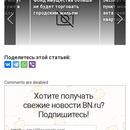
вки могут
Фонд имущества больше
Эксперт со
ся уже в
не будет торговать
пункт можн
дущем
городским жильем
акта прием
квартиры
Поделитесь этой статьей:
Comments are disabled
Хотите получать
свежие новости BN.ru?
Подпишитесь!
email: