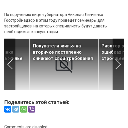
По поручению вице-губернатора Николая Линченко
Госстройнадзор в этом году проведет семинары для
застройщиков, на которых специалисты будут давать
необходимые консультации.
я
Покупатели жилья на
Риэлтор ра
 рынка
вторичке постепенно
ошибках пр
н на жилье
снижают свои требования
строящеес
Поделитесь этой статьей:
Comments are disabled