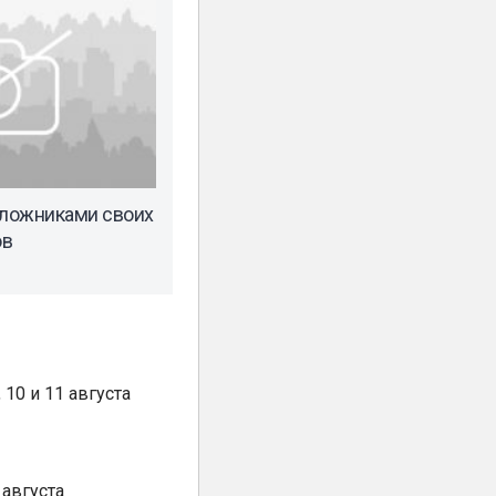
аложниками своих
ов
10 и 11 августа
августа