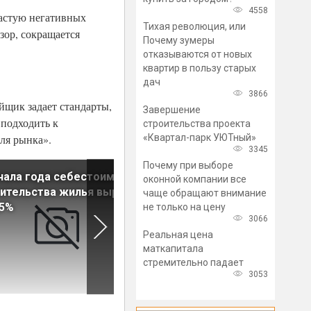
4558
частую негативных
Тихая революция, или
зор, сокращается
Почему зумеры
отказываются от новых
квартир в пользу старых
дач
3866
йщик задает стандарты,
Завершение
 подходить к
строительства проекта
«Квартал-парк УЮТный»
ля рынка».
3345
Почему при выборе
чала года себестоимость
Совет Федерации одобрил
оконной компании все
ительства жилья выросла
новый пакет поправок в 214
чаще обращают внимание
,5%
ФЗ
не только на цену
3066
Реальная цена
маткапитала
стремительно падает
3053