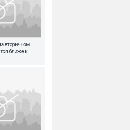
на вторичном
тся ближе к