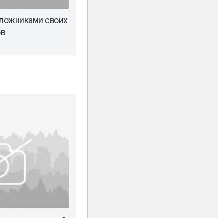
аложниками своих
ов