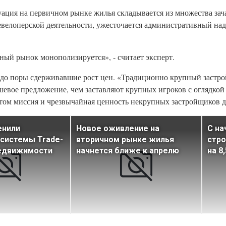
уация на первичном рынке жилья складывается из множества за
велоперской деятельности, ужесточается административный над
ный рынок монополизируется», - считает эксперт.
 до поры сдерживавшие рост цен. «Традиционно крупный застро
евое предложение, чем заставляют крупных игроков с оглядкой
 этом миссия и чрезвычайная ценность некрупных застройщиков д
енили
Новое оживление на
С на
системы Trade-
вторичном рынке жилья
стро
недвижимости
начнется ближе к апрелю
на 8