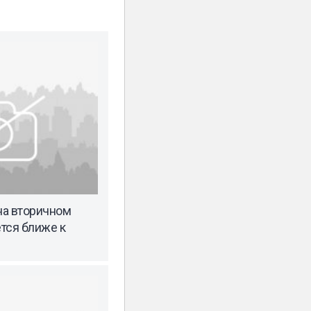
на вторичном
тся ближе к