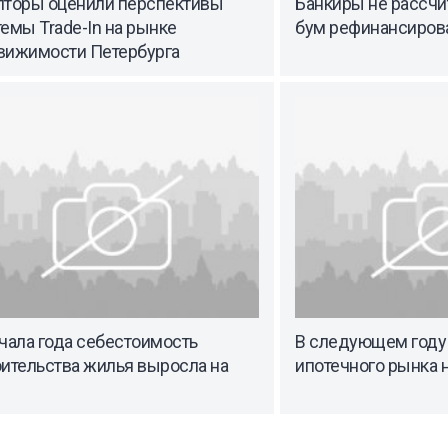
лторы оценили перспективы
Банкиры не рассчи
емы Trade-In на рынке
бум рефинансиров
вижимости Петербурга
чала года себестоимость
В следующем году
оительства жилья выросла на
ипотечного рынка 