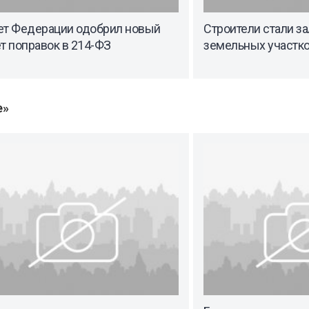
ет Федерации одобрил новый
Строители стали з
т поправок в 214-ФЗ
земельных участк
е»