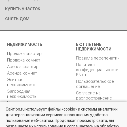
купить участок
снять дом
НЕДВИЖИМОСТЬ
БЮЛЛЕТЕНЬ
НЕДВИЖИМОСТИ
Продажа квартир
Правила перепечатки
Продажа комнат
Политика
Аренда квартир
конфиденциальности
Аренда комнат
BN.ru
Элитная
Пользовательское
недвижимость
соглашение
Загородная
Согласие на
недвижимость
распространение
Коммерческая
персональных данных
недвижимость
Сайт bn.ru использует файлы «cookie» и системы аналитики
Карта сайта
для персонализации сервисов и повышения удобства
Медийная реклама
пользования веб-сайтом. Продолжая просмотр сайта, вы
PR продвижение
разрешаете их использование и соглашаетесь на обработку