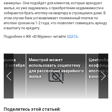
каникулы». Она подойдет для клиентов, которые арендуют
жилье, но уже задумались о приобретении недвижимости и
собираются брать ипотеку на квартиру в строящемся доме. В
этом случае банк устанавливает пониженный платеж по
ипотеке сроком на 1-2 года, что позволяет совмещать аренду
и выплату по кредиту.
Подробнее о ЖК «ID Мурино» читайте
ЗДЕСЬ
.
ти рынка
Минстрой может
Центробан
за 2 октября
использовать соципотеку
коэффициен
для расселения аварийного
ипотеке с 
жилья
взносом 10
Поделитесь этой статьей: