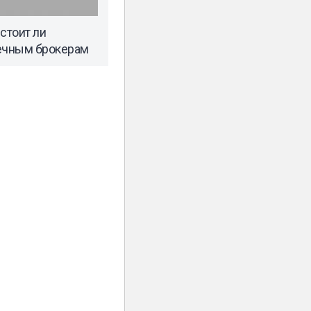
стоит ли
течным брокерам