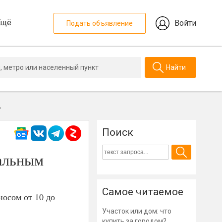
Ещё
Войти
Подать объявление
Найти
%
Поиск
чальным
Самое читаемое
осом от 10 до
Участок или дом: что
купить за городом?