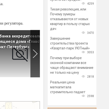
а.
4259
Тихая революция, или
Почему зумеры
отказываются от новых
и регулятора.
квартир в пользу старых
дач
3470
банка аккредитовали все
Ставка ипотеки для долево
Завершение
ящиеся дома «Главстроя
строительства за год
строительства проекта
нкт-Петербург»
снизилась на 1,29 п.п.
«Квартал-парк УЮТный»
3053
Почему при выборе
оконной компании все
чаще обращают внимание
не только на цену
2818
Реальная цена
маткапитала
стремительно падает
2598