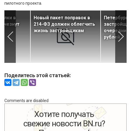
пилотного проекта.
налки в
Новый пакет поправок в
Петербург 
исчезнут
214-ФЗ должен облегчить
застройщик
жизнь застройщикам
очереднико
рублей
Поделитесь этой статьей:
Comments are disabled
Хотите получать
свежие новости BN.ru?