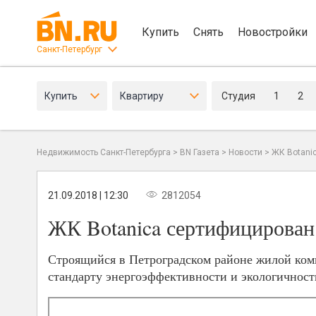
Купить
Снять
Новостройки
Санкт-Петербург
Купить
Квартиру
Студия
1
2
Недвижимость Санкт-Петербурга
>
BN Газета
>
Новости
>
ЖК Botani
21.09.2018 | 12:30
2812054
ЖК Botanica сертифицирован
Строящийся в Петроградском районе жилой ком
стандарту энергоэффективности и экологичнос