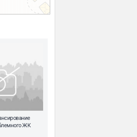
ансирование
облемного ЖК