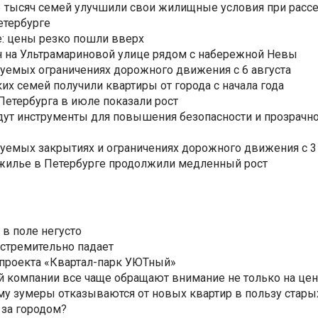
3,3 тысяч семей улучшили свои жилищные условия при расс
етербурге
: цены резко пошли вверх
н на Ультрамариновой улице рядом с набережной Невы
уемых ограничениях дорожного движения с 6 августа
ких семей получили квартиры от города с начала года
етербурга в июле показали рост
ут инструменты для повышения безопасности и прозрачно
уемых закрытиях и ограничениях дорожного движения с 3 
 жилье в Петербурге продолжили медленный рост
 в поле негусто
 стремительно падает
 проекта «Квартал-парк УЮТный»
 компании все чаще обращают внимание не только на цен
му зумеры отказываются от новых квартир в пользу стары
 за городом?