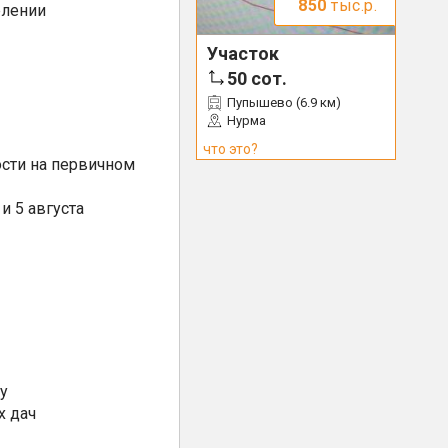
850
тыс.р.
елении
Участок
50
сот.
Пупышево (6.9 км)
Нурма
что это?
сти на первичном
и 5 августа
у
х дач