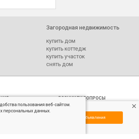
Загородная недвижимость
купить дом
купить коттедж
купить участок
снять дом
ЦИЯ
ВОЗНИКЛИ ВОПРОСЫ
удобства пользования веб-сайтом.
а недвижимости
Форум
ых персональных данных.
компаний
Контакты
Посмотреть объявления
Юридическая консультация
ь мероприятий
Обратная связь