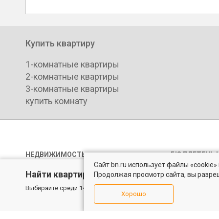
Купить квартиру
1-комнатные квартиры
2-комнатные квартиры
3-комнатные квартиры
купить комнату
НЕДВИЖИМОСТЬ
БЮЛЛЕТЕНЬ 
Сайт bn.ru использует файлы «cookie
Продажа квартир
Правила пер
Найти квартиру - это просто!
Продолжая просмотр сайта, вы разре
Продажа комнат
Политика ко
Выбирайте среди 14 тысяч проверенных вариантов на вторичом
Хорошо
Аренда квартир
Пользовател
Аренда комнат
Согласие на
Элитная недвижимость
Карта сайта