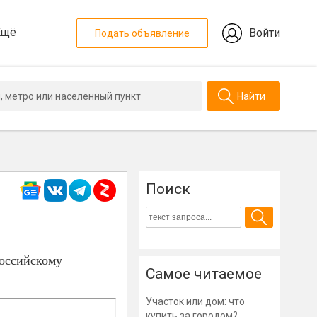
Ещё
Войти
Подать объявление
Найти
Поиск
российскому
Самое читаемое
Участок или дом: что
купить за городом?