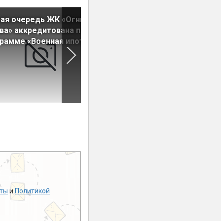
ая очередь ЖК «Огни
На рынок выведены кварти
ва» аккредитована по
в новом корпусе ЖК
рамме «Военная ипотека»
«Московский»
ты
и
Политикой