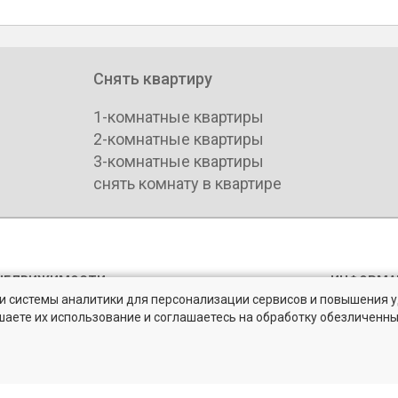
Снять квартиру
1-комнатные квартиры
2-комнатные квартиры
3-комнатные квартиры
снять комнату в квартире
НЕДВИЖИМОСТИ
ИНФОРМА
» и системы аналитики для персонализации сервисов и повышения 
епечатки
Аналитик
шаете их использование и соглашаетесь на обработку обезличенн
нфиденциальности BN.ru
Каталог 
 рынке жилья на портале BN.ru
ьское соглашение
Партнеры
 распространение персональных данных
Календар