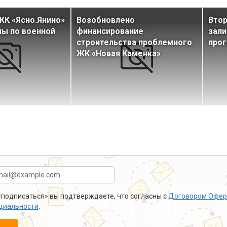
ЖК «Ясно.Янино»
Возобновлено
Втор
ы по военной
финансирование
зали
строительства проблемного
прог
ЖК «Новая Каменка»
подписаться» вы подтверждаете, что согласны с
Договором Офер
циальности
.