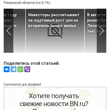
Рязанской области (по 0,1%).
ому году
Инвесторы рассчитывают
В августе 
тодику
на ощутимый рост цен на
рынок Пете
тоимости
вторичном рынке жилья
Ленобласти
тыс. кварт
Поделитесь этой статьей:
Comments are disabled
Хотите получать
свежие новости BN.ru?