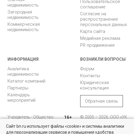
Пользовательское
недвижимость
соглашение
Загородная
Согласие на
недвижимость
распространение
Коммерческая
персональных данных
недвижимость
Карта сайта
Медийная реклама
PR продвижение
ИНФОРМАЦИЯ
ВОЗНИКЛИ ВОПРОСЫ
Аналитика
Форум
недвижимости
Контакты
Каталог компаний
Юридическая
Партнеры
консультация
Календарь
мероприятий
Обратная связь
Учредитель - Общество
16+
© 2005 – 2026, ООО «УК
с ограниченной
«БН»
Сайт bn.ru использует файлы «cookie» и системы аналитики
ответственностью
"Управляющая
196105, Санкт-
для персонализации сервисов и повышения удобства
Квартиры на вторичном рынке