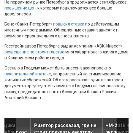
На первичном рынке Петербурга продолжается сентябрьское
повышение цен
, к которому подключается все больше
девелоперов.
Банк «Санкт-Петербург»
повысил ставки
по действующим
ипотечным программам. Обновленные ставки зависят от
размера первоначального взноса клиента.
Госстройнадзор Петербурга выдал компании «АВК-Инвест»
разрешение на строительство
многоквартирного жилого дома
в Калининском районе города.
Осенью в Госдуму может быть внесен законопроект о
накопительной ипотеке
, направленный на стимулирование
жилищных сбережений. Об этом рассказал один из авторов
документа председатель комитета Госдумы по финансовому
рынку, председатель совета Ассоциации банков России
Анатолий Аксаков.
ойщика
Риэлтор рассказал, где не
ЧМ-2018 не
нтябрьское
стоит покупать квартиру
экспонируе