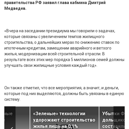
правительства РФ заявил глава кабмина Дмитрий
Медведев.
«Вчера на заседании президиума мы говорили о задачах,
которые связаны с увеличением темпов жилищного
строительства, о дальнейших мерах по снижению ставок по
ипотечным кредитам, замещении аварийного и ветхого
жилья, модернизации всей строительной отрасли. В
результате всех этих мер порядка 5 миллионов семей должны
улучшать свои жилищные условия каждый год».
Он также отметил, что все мероприятия, а значит, и деньги,
которые под них выделяются, должны быть увязаны в единую
систему.
ивные
«Зеленые» технологии
Убытки Фо
лее
удорожают строительство
дольщиков 
на
жилья лишь на 0,1%
составили 