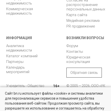
Согласие на
недвижимость
распространение
Коммерческая
персональных данных
недвижимость
Карта сайта
Медийная реклама
PR продвижение
ИНФОРМАЦИЯ
ВОЗНИКЛИ ВОПРОСЫ
Аналитика
Форум
недвижимости
Контакты
Каталог компаний
Юридическая
Партнеры
консультация
Календарь
мероприятий
Обратная связь
Учредитель - Общество
16+
© 2005 – 2026, ООО «УК
с ограниченной
«БН»
Сайт bn.ru использует файлы «cookie» и системы аналитики
ответственностью
"Управляющая
196105, Санкт-
для персонализации сервисов и повышения удобства
Квартиры на вторичном рынке
компания "Бюллетень
Петербург, пр. Юрия
пользования веб-сайтом. Продолжая просмотр сайта, вы
недвижимости"
Гагарина, 1
Более 10 тысяч квартир в Санкт-Петербурге и области от
разрешаете их использование и соглашаетесь на обработку
собственников и агентств недвижимости