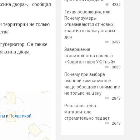
ксина двора», - сообщил
4285
Тихая революция, или
Почему зумеры
 территории не только
отказываются от новых
квартир в пользу старых
ства.
дач
3497
 губернатор. Он также
Завершение
аксина двора.
строительства проекта
«Квартал-парк УЮТный»
3083
Почему при выборе
оконной компании все
чаще обращают внимание
не только на цену
2848
Реальная цена
маткапитала
ты
и
Политикой
стремительно падает
2643