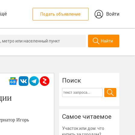
Ещё
Войти
Подать объявление
Найти
Поиск
ции
Самое читаемое
бернатор Игорь
Участок или дом: что
купить за городом?