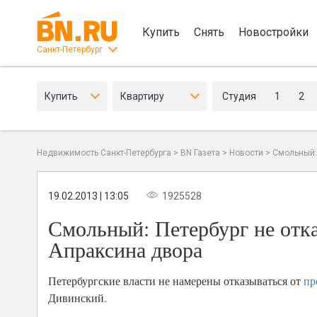
Купить
Снять
Новостройки
Санкт-Петербург
Купить
Квартиру
Студия
1
2
Недвижимость Санкт-Петербурга
>
BN Газета
>
Новости
>
Смольный: 
19.02.2013 | 13:05
1925528
Смольный: Петербург не отка
Апраксина двора
Петербургские власти не намерены отказываться от
пр
Дивинский.