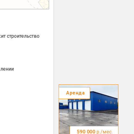
ит строительство
елении
Аренда
590 000
р./мес.