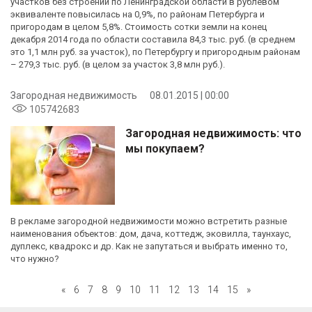
участков без строений по Ленинградской области в рублевом
эквиваленте повысилась на 0,9%, по районам Петербурга и
пригородам в целом 5,8%. Стоимость сотки земли на конец
декабря 2014 года по области составила 84,3 тыс. руб. (в среднем
это 1,1 млн руб. за участок), по Петербургу и пригородным районам
– 279,3 тыс. руб. (в целом за участок 3,8 млн руб.).
Загородная недвижимость
08.01.2015 | 00:00
105742683
Загородная недвижимость: что
мы покупаем?
В рекламе загородной недвижимости можно встретить разные
наименования объектов: дом, дача, коттедж, эковилла, таунхаус,
дуплекс, квадрокс и др. Как не запутаться и выбрать именно то,
что нужно?
«
6
7
8
9
10
11
12
13
14
15
»