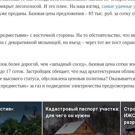
рикрыт лесополосой. И это плюс. На наш взгляд,
самые удачные 
же проданы. Базовая цена предложения – 85 тыс. руб. за сотку 
едместьями» с восточной стороны. На то обстоятельство, что м
а с декоративной мельницей, но въезд – через тот же пост охра
к более дорогой, чем «западный сосед», базовая цена сотки земл
5 до 17 соток. Застройщик обещает, что над архитектурным обли
 высокого статуса, обусловлена ценовая политика? Оказывается,
 предместьях» за газ и подведение электричества предусмотрены
стия»:
Кадастровый паспорт участка:
Стро
для чего он нужен
ИЖС:
раз