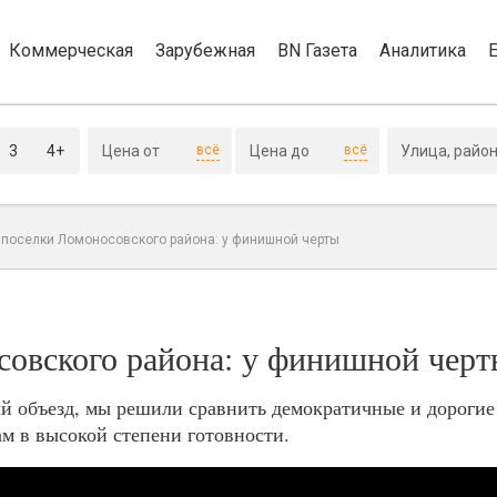
Коммерческая
Зарубежная
BN Газета
Аналитика
3
4+
всё
всё
поселки Ломоносовского района: у финишной черты
овского района: у финишной черт
ый объезд, мы решили сравнить демократичные и дороги
м в высокой степени готовности.