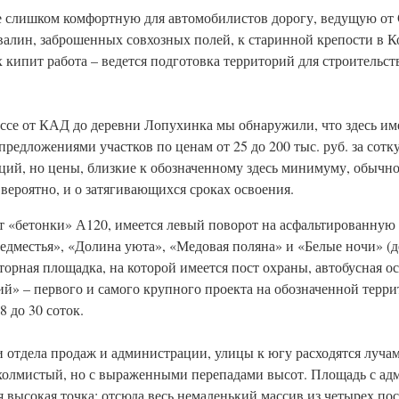
не слишком комфортную для автомобилистов дорогу, ведущую от 
алин, заброшенных совхозных полей, к старинной крепости в К
 кипит работа – ведется подготовка территорий для строительств
ссе от КАД до деревни Лопухинка мы обнаружили, что здесь име
дложениями участков по ценам от 25 до 200 тыс. руб. за сотку
ий, но цены, близкие к обозначенному здесь минимуму, обычно
, вероятно, и о затягивающихся сроках освоения.
т «бетонки» А120, имеется левый поворот на асфальтированную 
едместья», «Долина уюта», «Медовая поляна» и «Белые ночи» (д
орная площадка, на которой имеется пост охраны, автобусная ос
ий» – первого и самого крупного проекта на обозначенной терр
8 до 30 соток.
 отдела продаж и администрации, улицы к югу расходятся лучам
 холмистый, но с выраженными перепадами высот. Площадь с а
 высокая точка: отсюда весь немаленький массив из четырех пос