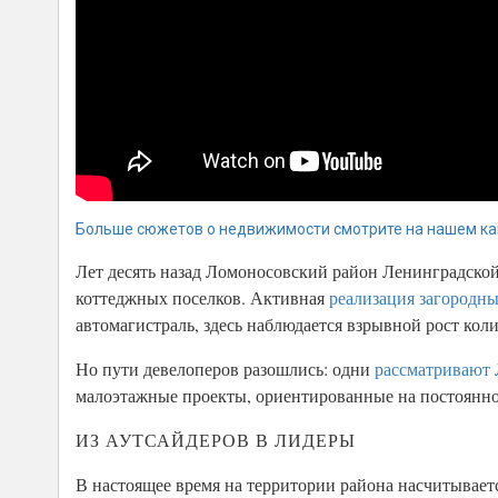
Больше сюжетов о недвижимости смотрите на нашем ка
Лет десять назад Ломоносовский район Ленинградской
коттеджных поселков. Активная
реализация загородны
автомагистраль, здесь наблюдается взрывной рост кол
Но пути девелоперов разошлись: одни
рассматривают 
малоэтажные проекты, ориентированные на постоянное
ИЗ АУТСАЙДЕРОВ В ЛИДЕРЫ
В настоящее время на территории района насчитываетс