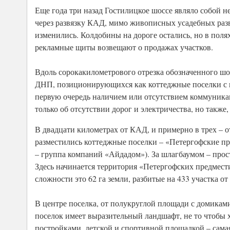
Еще года три назад Гостилицкое шоссе являло собой 
через развязку КАД, мимо живописных усадебных разв
изменились. Колдобины на дороге остались, но в полях
рекламные щиты возвещают о продажах участков.
Вдоль сорокакилометрового отрезка обозначенного шо
ДНП, позиционирующихся как коттеджные поселки с пре
первую очередь наличием или отсутствием коммуникац
только об отсутствии дорог и электричества, но также
В двадцати километрах от КАД, и примерно в трех – о
разместились коттеджные поселки – «Петергофские пр
– группа компаний «Айдадом»). За шлагбаумом – прост
Здесь начинается территория «Петергофских предмест
сложности это 62 га земли, разбитые на 433 участка от 
В центре поселка, от полукруглой площади с домиками
поселок имеет выразительный ландшафт, не то чтобы
постройками, детской и спортивной площадкой – самая