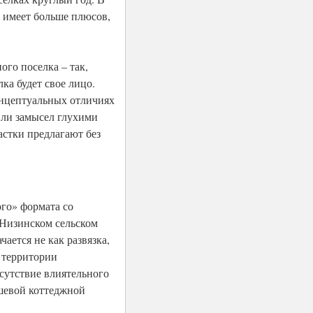
 имеет больше плюсов,
ого поселка – так,
ка будет свое лицо.
концептуальных отличиях
или замысел глухими
астки предлагают без
го» формата со
 Низинском сельском
ается не как развязка,
е территории
сутствие влиятельного
ешевой коттеджной