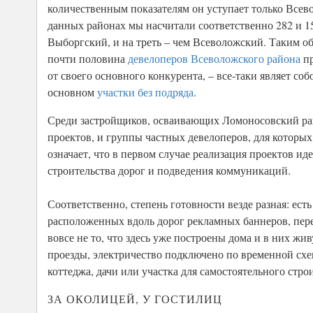
количественным показателям он уступает только Всев
данных районах мы насчитали соответственно 282 и 1
Выборгский, и на треть – чем Всеволожский. Таким о
почти половина
девелоперов Всеволожского района
пр
от своего основного конкурента, – все-таки являет с
основном
участки без подряда
.
Среди застройщиков, осваивающих Ломоносовский райо
проектов, и группы частных девелоперов, для которы
означает, что в первом случае реализация проектов и
строительства дорог и подведения коммуникаций.
Соответственно, степень готовности везде разная: ест
расположенных вдоль дорог рекламных баннеров, пере
вовсе не то, что здесь уже построены дома и в них жи
проезды, электричество подключено по временной схем
коттеджа, дачи или участка для самостоятельного стро
ЗА ОКОЛИЦЕЙ, У ГОСТИЛИЦ