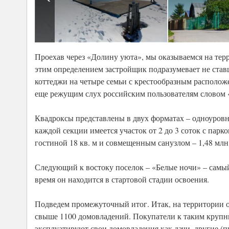
Проехав через «Долину уюта», мы оказываемся на тер
этим определением застройщик подразумевает не став
коттеджи на четыре семьи с крестообразным располож
еще режущим слух российским пользователям словом «
Квадроксы представлены в двух форматах – одноуровне
каждой секции имеется участок от 2 до 3 соток с парк
гостиной 18 кв. м и совмещенным санузлом – 1,48 млн
Следующий к востоку поселок – «Белые ночи» – самый м
время он находится в стартовой стадии освоения.
Подведем промежуточный итог. Итак, на территории ок
свыше 1100 домовладений. Покупатели к таким крупн
эксплуатируют свои домовладения как дачи, другие (