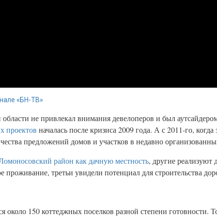
нале «БН-ТВ»
 области не привлекал внимания девелоперов и был аутсайдером
х проектов
началась после кризиса 2009 года. А с 2011-го, когда
ичества предложений домов и участков в недавно организованны
Ломоносовский район как дачную местность
, другие реализуют
 проживание, третьи увидели потенциал для строительства дор
я около 150 коттеджных поселков разной степени готовности. То