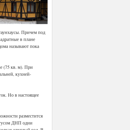
таунхаусы. Причем под
адратные в плане
дома называют пока
 (75 кв. м). При
альней, кухней-
ток. Но в настоящее
ложности разместится
атусом ДНП одни
селках круглый год. В