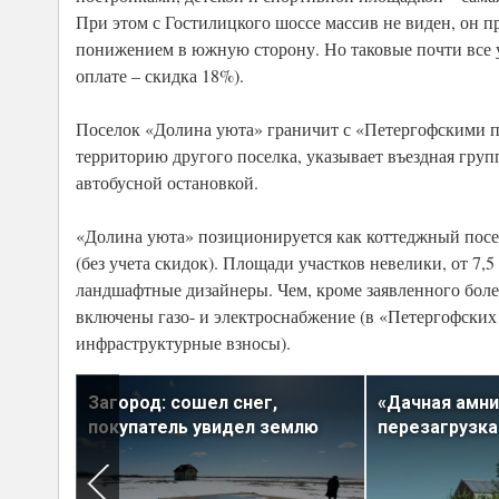
При этом с Гостилицкого шоссе массив не виден, он п
понижением в южную сторону. Но таковые почти все у
оплате – скидка 18%).
Поселок «Долина уюта» граничит с «Петергофскими пр
территорию другого поселка, указывает въездная групп
автобусной остановкой.
«Долина уюта» позиционируется как коттеджный посело
(без учета скидок). Площади участков невелики, от 7,
ландшафтные дизайнеры. Чем, кроме заявленного более
включены газо- и электроснабжение (в «Петергофских
инфраструктурные взносы).
Загород: сошел снег,
«Дачная амни
покупатель увидел землю
перезагрузка