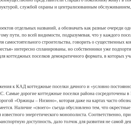
труктурой, службой охраны и централизованным обслуживанием,
ектов отдельных названий, а обозначать как разные очереди одн
му пути, по всей видимости, подразумевая, что у каждого посел
 для самостоятельного строительства, говорить о существенных 
местья» интересно спланированы, но собственники уже подпорт
для коттеджных поселков демократичного формата, в которых уч
ижения к КАД коттеджные поселки дачного и «условно постоянно
С. Самые дорогие коттеджные поселки района сосредоточены в
орогой «Оржицы – Низино», которая даже на картах часто обознач
имеется. Наличие «своего» съезда обусловлено тем, что окрестны
м известного энергетического монополиста. Соответственно, при
анспортную доступность, дало толчок для развития не самой д