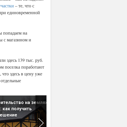
участки
– те, что с
(при единовременной
ы попадаем на
ны с магазином и
и здесь 139 тыс. руб.
ком поселка поработают
 что здесь в цену уже
 отдельные
ительство на землях
Как сохранить деньги:
 как получить
покупаем землю
решение