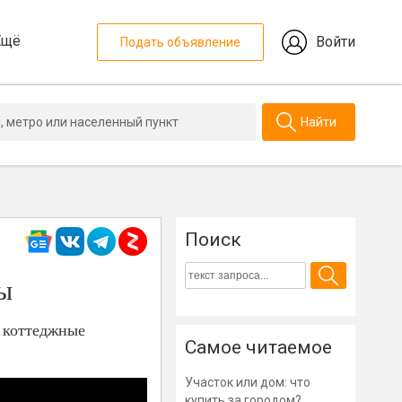
Ещё
Войти
Подать объявление
Найти
Поиск
ы
е коттеджные
Самое читаемое
Участок или дом: что
купить за городом?