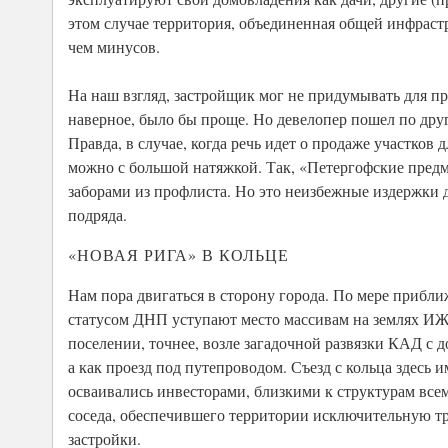
этом случае территория, объединенная общей инфрас
чем минусов.
На наш взгляд, застройщик мог не придумывать для про
наверное, было бы проще. Но девелопер пошел по друго
Правда, в случае, когда речь идет о продаже участков
можно с большой натяжкой. Так, «Петергофские пред
заборами из профлиста. Но это неизбежные издержки 
подряда.
«НОВАЯ РИГА» В КОЛЬЦЕ
Нам пора двигаться в сторону города. По мере прибл
статусом ДНП уступают место массивам на землях ИЖ
поселении, точнее, возле загадочной развязки КАД с д
а как проезд под путепроводом. Съезд с кольца здесь 
осваивались инвесторами, близкими к структурам все
соседа, обеспечившего территории исключительную тр
застройки.