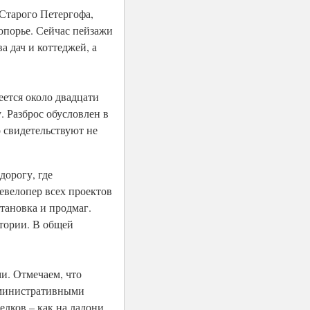
Старого Петергофа,
опорье. Сейчас пейзажи
а дач и коттеджей, а
ется около двадцати
. Разброс обусловлен в
 свидетельствуют не
дорогу, где
евелопер всех проектов
тановка и продмаг.
итории. В общей
и. Отмечаем, что
дминистративными
елков – как на ладони.