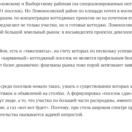
оложскому и Выборгскому районам (на специализированных инт
51 поселок). Но Ломоносовский район по площади почти в восем
бразом, по концентрации коттеджных проектов он на почетном вт
едлагают не только участки, но и готовые коттеджи. Ломоносов
обой большой земельный рынок: в восьмидесяти проектах девелоп
н, есть и «тяжеловесы», на счету которых по нескольку успеш
х «карманный» коттеджный поселок не является профильным биз
дет более динамично: флагманы рынка тоже порой затягивают за
ь среди поселков немало таких, узнать о существовании которых 
тяжек и объявлений на столбах. А формулировка «поселок сдан»
вут люди, а то, что участки по большей части распроданы, имеют
е, а газ «вот-вот будет». Поэтому, при столь широком спектре 
ительства оказывается задачей непростой.