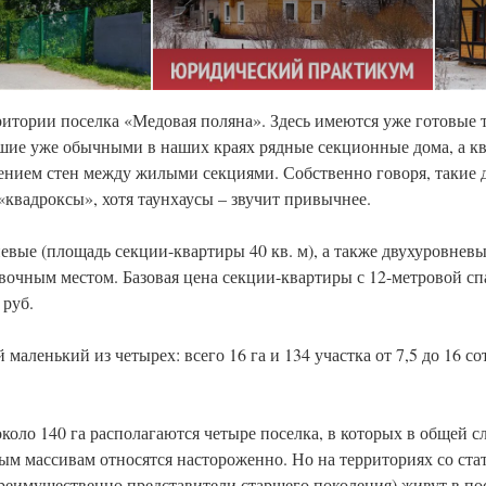
ритории поселка «Медовая поляна». Здесь имеются уже готовые 
шие уже обычными в наших краях рядные секционные дома, а кв
ением стен между жилыми секциями. Собственно говоря, такие 
квадроксы», хотя таунхаусы – звучит привычнее.
вые (площадь секции-квартиры 40 кв. м), а также двухуровневые
овочным местом. Базовая цена секции-квартиры с 12-метровой сп
 руб.
аленький из четырех: всего 16 га и 134 участка от 7,5 до 16 со
оло 140 га располагаются четыре поселка, в которых в общей с
ым массивам относятся настороженно. Но на территориях со ст
преимущественно представители старшего поколения) живут в по