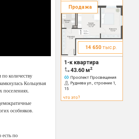
Продажа
14 650
тыс.р.
1-к квартира
2
43.60
м
 по количеству
Проспект Просвещения
 замкнулась Кольцевая
Руднева ул., строение 1,
15
х поселениях.
что это?
 демократичные
огих особняков.
 есть по