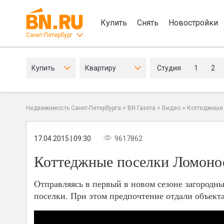
Купить
Снять
Новостройки
Санкт-Петербург
Купить
Квартиру
Студия
1
2
Недвижимость Санкт-Петербурга
>
BN Газета
>
Видео
>
Коттеджные 
17.04.2015 | 09:30
9617862
Коттеджные поселки Ломонос
Отправляясь в первый в новом сезоне загородн
поселки. При этом предпочтение отдали объекта