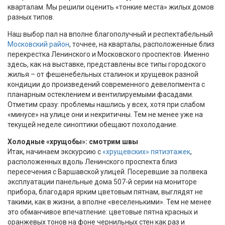
кварталам. Мы решили оценить «тонкие места» жилых домов
разных типов.
Наш выбор пал на вполне благополучный и респектабельный
Московский район
, точнее, на кварталы, расположенные близ
перекрестка Ленинского и Московского проспектов. Именно
здесь, как на выставке, представлены все типы городского
жилья – от фешенебельных сталинок и хрущевок разной
кондиции до произведений современного девелопмента с
планарным остеклением и вентилируемыми фасадами.
Отметим сразу: проблемы нашлись у всех, хотя при слабом
«минусе» на улице они и некритичны. Тем не менее уже на
текущей неделе синоптики обещают похолодание.
Холодные «хрущобы»: смотрим швы
Итак, начинаем экскурсию с
«хрущевских» пятиэтажек
,
расположенных вдоль Ленинского проспекта близ
пересечения с Варшавской улицей. Посеревшие за полвека
эксплуатации панельные дома 507-й серии на мониторе
прибора, благодаря ярким цветовым пятнам, выглядят не
такими, как в жизни, а вполне «веселенькими». Тем не менее
это обманчивое впечатление: цветовые пятна красных и
оранжевых тонов на фоне чернильных стен как раз и