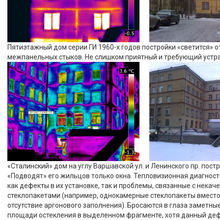
Пятиэтажный дом серии ГИ 1960-х годов постройки «светится» о
межпанельных стыков. Не слишком приятный и требующий устр
«Сталинский» дом на углу Варшавcкой ул. и Ленинского пр. пост
«Подводят» его жильцов только окна. Тепловизионная диагнос
как дефекты в их установке, так и проблемы, связанные с нека
стеклопакетами (например, однокамерные стеклопакеты вмест
отсутствие аргонового заполнения). Бросаются в глаза заметны
площади остекления в выделенном фрагменте, хотя данный де