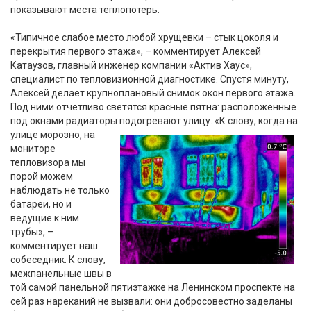
показывают места теплопотерь.
«Типичное слабое место любой хрущевки – стык цоколя и
перекрытия первого этажа», – комментирует Алексей
Катаузов, главный инженер компании «Актив Хаус»,
специалист по тепловизионной диагностике. Спустя минуту,
Алексей делает крупноплановый снимок окон первого этажа.
Под ними отчетливо светятся красные пятна: расположенные
под окнами радиаторы подогревают улицу
. «К слову, когда на
улице морозно, на
мониторе
тепловизора мы
порой можем
наблюдать не только
батареи, но и
ведущие к ним
трубы», –
комментирует наш
собеседник. К слову,
межпанельные швы в
той самой панельной пятиэтажке на Ленинском проспекте на
сей раз нареканий не вызвали: они добросовестно заделаны