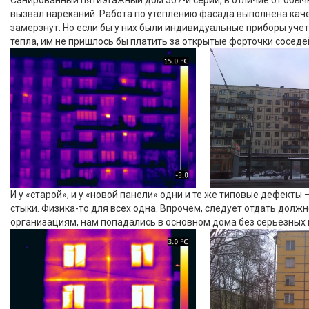
Санированный пятиэтажный дом 507-й серии, в отличие от обыч
вызвал нареканий. Работа по утеплению фасада выполнена кач
замерзнут. Но если бы у них были индивидуальные приборы уче
тепла, им не пришлось бы платить за открытые форточки соседе
И у «старой», и у «новой панели» одни и те же типовые дефект
стыки. Физика-то для всех одна. Впрочем, следует отдать дол
организациям, нам попадались в основном дома без серьезных