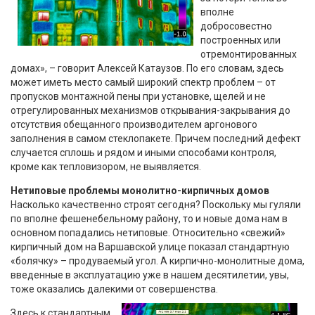
вполне
добросовестно
построенных или
отремонтированных
домах», – говорит Алексей Катаузов. По его словам, здесь
может иметь место самый широкий спектр проблем – от
пропусков монтажной пены при установке, щелей и не
отрегулированных механизмов открывания-закрывания до
отсутствия обещанного производителем аргонового
заполнения в самом стеклопакете. Причем последний дефект
случается сплошь и рядом и иными способами контроля,
кроме как тепловизором, не выявляется.
Нетиповые проблемы монолитно-кирпичных домов
Насколько качественно строят сегодня? Поскольку мы гуляли
по вполне фешенебельному району, то и новые дома нам в
основном попадались нетиповые. Относительно «свежий»
кирпичный дом на Варшавской улице показал стандартную
«болячку» – продуваемый угол. А кирпично-монолитные дома,
введенные в эксплуатацию уже в нашем десятилетии, увы,
тоже оказались далекими от совершенства.
Здесь к стандартным