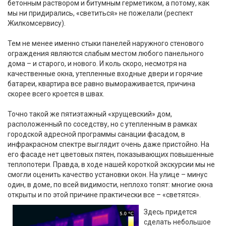
бетонным раствором и битумным герметиком, а потому, как
мы ни придирались, «светиться» не пожелали (респект
Жилкомсервису).
Тем не менее именно стыки панелей наружного стенового
ограждения являются слабым местом любого панельного
дома – и старого, и нового. И коль скоро, несмотря на
качественные окна, утепленные входные двери и горячие
батареи, квартира все равно вымораживается, причина
скорее всего кроется в швах.
Точно такой же пятиэтажный «хрущевский» дом,
расположенный по соседству, но с утепленным в рамках
городской адресной программы санации фасадом, в
инфракрасном спектре выглядит очень даже пристойно. На
его фасаде нет цветовых пятен, показывающих повышенные
теплопотери. Правда, в ходе нашей короткой экскурсии мы не
смогли оценить качество установки окон. На улице – минус
один, в доме, по всей видимости, неплохо топят: многие окна
открыты и по этой причине практически все – «светятся».
Здесь придется
сделать небольшое