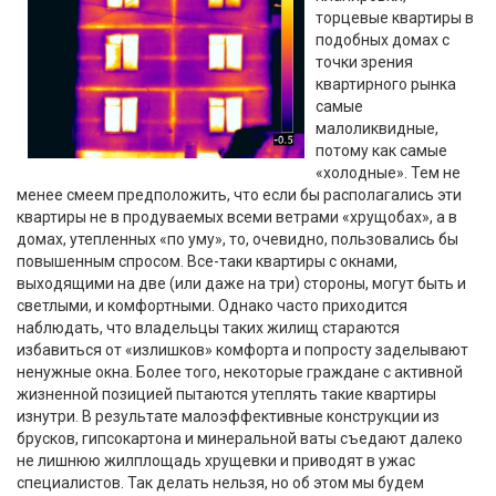
торцевые квартиры в
подобных домах с
точки зрения
квартирного рынка
самые
малоликвидные,
потому как самые
«холодные». Тем не
менее смеем предположить, что если бы располагались эти
квартиры не в продуваемых всеми ветрами «хрущобах», а в
домах, утепленных «по уму», то, очевидно, пользовались бы
повышенным спросом. Все-таки квартиры с окнами,
выходящими на две (или даже на три) стороны, могут быть и
светлыми, и комфортными. Однако часто приходится
наблюдать, что владельцы таких жилищ стараются
избавиться от «излишков» комфорта и попросту заделывают
ненужные окна. Более того, некоторые граждане с активной
жизненной позицией пытаются утеплять такие квартиры
изнутри. В результате малоэффективные конструкции из
брусков, гипсокартона и минеральной ваты съедают далеко
не лишнюю жилплощадь хрущевки и приводят в ужас
специалистов. Так делать нельзя, но об этом мы будем