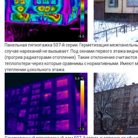
Панельная пятиэтажка 507-й серии. Герметизация межпанельны
случае нареканий не вызывает. Под окнами первого этажа видн
(прогрев радиаторами отопления). Такие отклонения считаются
теплопотери через которые сравнимы с нормативными. Имеют м
утеплении цокольного этажа.