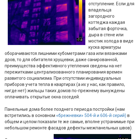
отступление. Если для
владельца
загородного
коттеджа каждая
забытая форточка,
дыра в стене или
мостик холода в виде
куска арматуры
оборачиваются лишними кубометрами газа или вязанками
дров, то для обитателя хрущевки, даже санированной,
преимущества эффективного утепления сведены на нет
пережитками централизованного планирования времен
развитого социализма. При отсутствии индивидуальных
приборов учета тепла в квартирах (а их у нас, как правило,
нигде нет) жильцы таких домов по-прежнему вынуждены
оплачивать открытые окна соседей.
Панельные дома более позднего периода постройки (нам
встретились в основном
«брежневки» 504-й и 606-й серий)
в
общем и целом показали те же самые, вполне устранимые при
небольшом ремонте фасадов дефекты межпанельных швов).