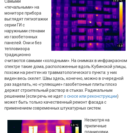
Самыми
«печальными» на
мониторе прибора
выглядят пятиэтажки
серии ГИ с
наружными стенами
из газобетонных
панелей. Они и без
тепловизора
традиционно
считаются самыми «холодными». На снимках в инфракрасном
спектре такие дома, расположенные вдоль Кубинской улицы,
похожи на рентген из травматологического пункта: у них
виден весь скелет. Швы здесь, конечно, можно в очередной
раз заделать, но «гуляющие» газобетонные плиты плохо
держат строительный раствор в стыках. Радикальным
решением (если речь не идет
о сносе или реконструкции
)
может быть только качественный ремонт фасада с
применением современных штукатурных систем.
Несмотря на
приличные
планировки,