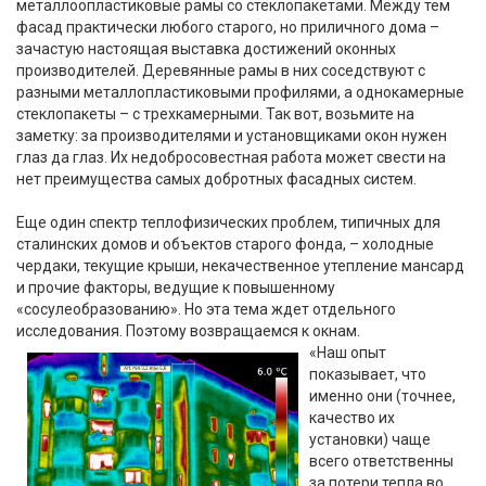
металлоопластиковые рамы со стеклопакетами. Между тем
фасад практически любого старого, но приличного дома –
зачастую настоящая выставка достижений оконных
производителей. Деревянные рамы в них соседствуют с
разными металлопластиковыми профилями, а однокамерные
стеклопакеты – с трехкамерными. Так вот, возьмите на
заметку: за производителями и установщиками окон нужен
глаз да глаз. Их недобросовестная работа может свести на
нет преимущества самых добротных фасадных систем.
Еще один спектр теплофизических проблем, типичных для
сталинских домов и объектов старого фонда, – холодные
чердаки, текущие крыши, некачественное утепление мансард
и прочие факторы, ведущие к повышенному
«сосулеобразованию». Но эта тема ждет отдельного
исследования. Поэтому возвращаемся к окнам.
«Наш опыт
показывает, что
именно они (точнее,
качество их
установки) чаще
всего ответственны
за потери тепла во