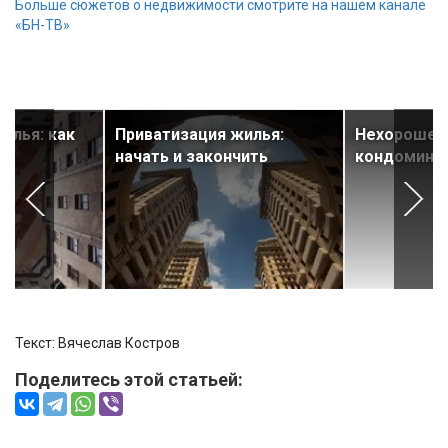
Больше сюжетов о недвижимости смотрите на нашем канале
«БН-ТВ»
илья: как
Приватизация жилья:
Нехорошее 
начать и закончить
кондомини
Текст: Вячеслав Костров
Поделитесь этой статьей: