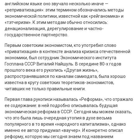
английском языке оно звучало несколько иначе —
«реприватизация»: этим термином обозначались методы
экономической политики, известной как «рейганомика» и
«тэтчеризм». К этим методам обычно относились:
денационализация, дерегулирование и частно-
государственное партнерство.
Первым советским экономистом, кто употребил слово
«приватизация» в контексте анализа кризиса отечественной
экономики, был сотрудник Экономического института
Госплана СССР Виталий Найшуль. В середине 80-х годов
прошлого века его рукопись «Другая жизнь»,
распространявшаяся по каналам самиздата, была хорошо
известна в кругу советских теоретиков-экономистов,
читавших не только правильные книги.
Первая глава рукописи называлась «Реформа», что отражало
ее содержание: в ней подробно описывалась будущая
экономическая реформа в СССР. Сегодня мы можем сказать,
что это была лишь очередная утопия в духе весьма
популярного в то время «народного капитализма», однако
именно ее автор придумал «ваучер». И конкретно описал
реформу, которую мы сегодня знаем под названием