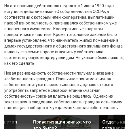
Но это правило действовало недолго: с 1 июля 1990 года
вступил в действие закон «О собственности в СССР», в
соответствии с которым член кооператива, выплативший
паевой взнос полностью, признавался собственником уже
оплаченного имущества. Кооперативные квартиры
превратились в частные. Кроме того, новым законом было
впервые установлено, что наниматель жилых помещений в
домах государственного и общественного жилищного фонда
и члены его семьи вправе выкупить у собственника
соответствующую квартиру или дом. Не указано было лишь то,
как это сделать.
Новая разновидность собственности получила название
«собственность граждан». Привычное понятие «личная
собственность» уже не использовалось, однако открыто
употреблять запретное словосочетание «частная
собственность» союзная власть не решалась. Однако из
текста закона следовало: собственность граждан есть самая
настоящая свободно отчуждаемая частная собственность.
он стоп
Приватизация жилья: что
Отдать ква
это было?
государств