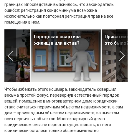
границах. Впоследствии выяснилось, что законодатель
ошибся: регистрация кондоминиума возможна
исключительно как повторная регистрация прав на все
помещения в нем.
у
Городская квартира:
Приватизац
жилище или актив?
это было?
Чтобы избежать этого кошмара, законодатель совершил
весьма простой фокус, перевернув естественный порядок
вещей: помещение в многоквартирном доме юридически
стало считаться первичным объектом недвижимости, а сам
дом – производным объектом недвижимости, за вычетом
всех первичных объектов. Многоквартирный дом в
юридическом смысле перестал существовать, от него
юридически осталось только общее имущество