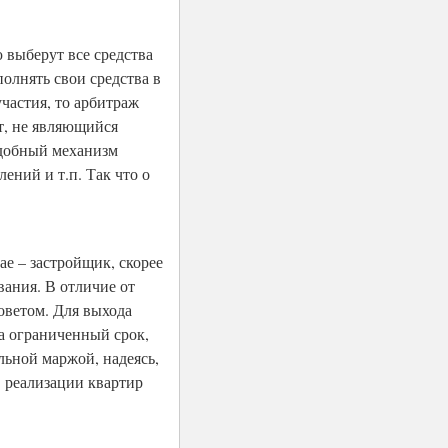
 выберут все средства
олнять свои средства в
участия, то арбитраж
т, не являющийся
одобный механизм
ений и т.п. Так что о
ае – застройщик, скорее
вания. В отличие от
оветом. Для выхода
за ограниченный срок,
льной маржой, надеясь,
 реализации квартир