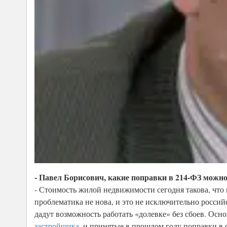
- Павел Борисович, какие поправки в 214-ФЗ можно
- Стоимость жилой недвижимости сегодня такова, что п
проблематика не нова, и это не исключительно россий
дадут возможность работать «долевке» без сбоев. Ос
застройщика
, и принятые в прошлом году поправки в