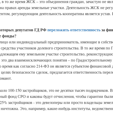
, в то же время ЖСК – это объединения граждан, зачастую не я
на правах аренды земельные участки. Деятельность ЖСК не регу
том, регулирующим деятельность кооператива является устав. 
екоторых депутатов ГД РФ
переложить ответственность
за фин
е фонды?
е лицо или индивидуальный предприниматель, имеющие в собств
редства участников долевого строительства. В то же время по 
адлежащем ему земельном участке строительство, реконструкци
и, это два взаимоисключающих понятия – по Градостроительному
время как согласно 214-ФЗ он является субъектом финансовой 
в целях безопасности сделок, предлагается ответственность пере
ромают.
коло 100-150 застройщиков, это не десятки тысяч подрядчиков. 
ный фонд СРО и каковы будут отчисления, чтобы гарантии были
25% застройщиков - это девелоперы или просто владельцы земел
е ничтожна. Это, например, какие-нибудь институты, ведомствен