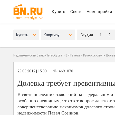
Купить
Снять
Новостройки
Санкт-Петербург
Купить
Квартиру
Студия
1
2
Недвижимость Санкт-Петербурга
>
BN Газета
>
Рынок жилья
>
Долев
29.03.2012 | 15:00
4691870
Долевка требует превентивн
В свете последних заявлений на федеральном и
особенно очевидным, что этот вопрос далек от 
совершенствованию механизмов долевого строит
недвижимости Павел Созинов.