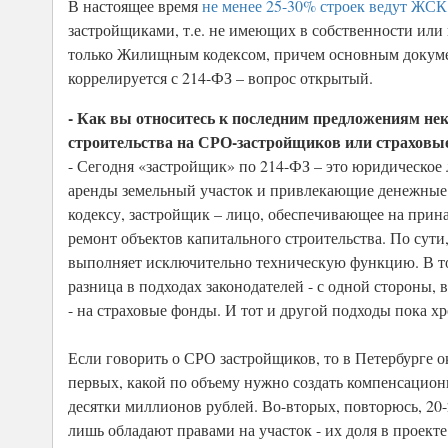
В настоящее время
не менее 25-30% строек ведут ЖСК
застройщиками, т.е. не имеющих в собственности или 
только Жилищным кодексом, причем основным докумен
коррелируется с 214-ФЗ – вопрос открытый.
- Как вы относитесь к последним предложениям н
строительства на СРО-застройщиков или страховы
- Сегодня «застройщик» по 214-ФЗ – это юридическо
аренды земельный участок и привлекающие денежные с
кодексу, застройщик – лицо, обеспечивающее на прин
ремонт объектов капитального строительства. По сут
выполняет исключительно техническую функцию. В то 
разница в подходах законодателей - с одной стороны, 
- на страховые фонды. И тот и другой подходы пока х
Если говорить о СРО застройщиков, то в Петербурге о
первых, какой по объему нужно создать компенсацион
десятки миллионов рублей. Во-вторых, повторюсь, 20-
лишь обладают правами на участок - их доля в проект