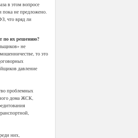
аза в этом вопросе
и пока не предложено.
З, что вряд ли
т по их решению?
ольщиков» не
 мошенничестве, то это
 договорных
ройщиков давление
ство проблемных
рного дома ЖСК,
редитования
транспортной,
реди них,