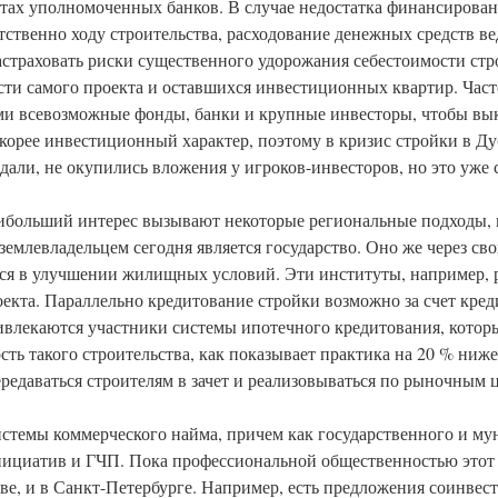
тах уполномоченных банков. В случае недостатка финансирован
етственно ходу строительства, расходование денежных средств ве
страховать риски существенного удорожания себестоимости стро
сти самого проекта и оставшихся инвестиционных квартир. Часто
ми всевозможные фонды, банки и крупные инвесторы, чтобы вы
корее инвестиционный характер, поэтому в кризис стройки в Ду
дали, не окупились вложения у игроков-инвесторов, но это уже 
наибольший интерес вызывают некоторые региональные подходы,
 землевладельцем сегодня является государство. Оно же через св
ся в улучшении жилищных условий. Эти институты, например, 
та. Параллельно кредитование стройки возможно за счет кред
ивлекаются участники системы ипотечного кредитования, котор
 такого строительства, как показывает практика на 20 % ниж
редаваться строителям в зачет и реализовываться по рыночным 
стемы коммерческого найма, причем как государственного и му
инициатив и ГЧП. Пока профессиональной общественностью этот
кве, и в Санкт-Петербурге. Например, есть предложения соинве