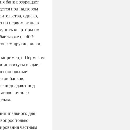
ия банк возвращает
дется под надзором
ительства, однако,
 на первом этапе в
купить квартиры по
бае также на 40%
совсем другие риски.
 например, в Пермском
ои институты выдает
региональные
итов банков,
ые подпадают под
е аналогичного
ценам.
ниципального для
 вопрос только
стирования частным