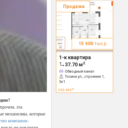
Продажа
15 400
тыс.р.
1-к квартира
2
37.70
м
Обводный канал
Тосина ул., строение 1,
3к1
что это?
ацию?
прочем, эта
ные механизмы, которые
ство компании-
 никак не повлияли.