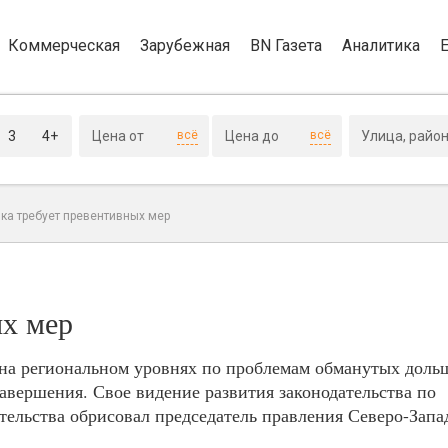
Коммерческая
Зарубежная
BN Газета
Аналитика
3
4+
всё
всё
ка требует превентивных мер
ых мер
 на региональном уровнях по проблемам обманутых доль
завершения. Свое видение развития законодательства по
ельства обрисовал председатель правления Северо-Запа