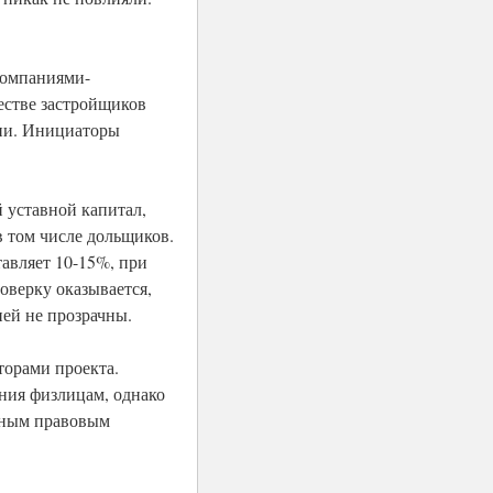
 компаниями-
естве застройщиков
ции. Инициаторы
 уставной капитал,
в том числе дольщиков.
тавляет 10-15%, при
оверку оказывается,
ей не прозрачны.
торами проекта.
ания физлицам, однако
енным правовым