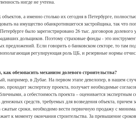
венность нигде не учтена.
 объектов, а именно столько их сегодня в Петербурге, полностью
довать на имущество обанкротившегося застройщика, так что поп
в Петербурге было зарегистрировано 26 тыс. договоров долевого 
традавших дольщиков. Поэтому страховые фонды - это инструмен
х предложений. Если говорить о банковском секторе, то там п
овополагающая регулирующая роль ЦБ, и резервные нормы отчисл
, как обезопасить механизм долевого строительства?
й, например, в Дубае. На первом этапе девелопер, в нашем случ
ю, проходит экспертизу проекта, получает необходимые согласо
бличными, а себестоимость проекта – оценивается экспертным с
 денежных средств, требуемых для возведения объекта, причем 
 в сжатые сроки, необходимо вести первичную продажу с минима
жает к моменту окончания строительства. За превышение сроков