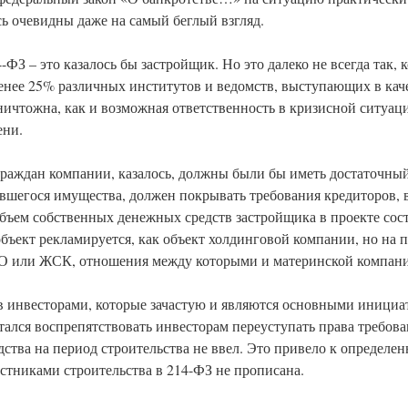
сь очевидны даже на самый беглый взгляд.
ФЗ – это казалось бы застройщик. Но это далеко не всегда так,
енее 25% различных институтов и ведомств, выступающих в кач
 ничтожна, как и возможная ответственность в кризисной ситуа
ени.
раждан компании, казалось, должны были бы иметь достаточный
авшегося имущества, должен покрывать требования кредиторов, 
 объем собственных денежных средств застройщика в проекте сос
ъект рекламируется, как объект холдинговой компании, но на п
ОО или ЖСК, отношения между которыми и материнской компани
 инвесторами, которые зачастую и являются основными инициа
тался воспрепятствовать инвесторам переуступать права требов
дства на период строительства не ввел. Это привело к определ
астниками строительства в 214-ФЗ не прописана.