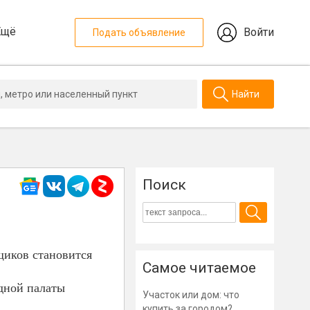
Ещё
Войти
Подать объявление
Найти
Поиск
щиков становится
Самое читаемое
дной палаты
Участок или дом: что
купить за городом?