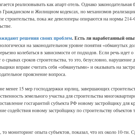
гается реализовывать как апарт-отель. Однако законодательная б
 в Гражданском и Жилищном кодексах, но механизмов реализаци
пе строительства, пока же девелоперы опираются на нормы 214-Ф
ьстве.
ожидают решения своих проблем
. Есть ли наработанный опы
инологически на законодательном уровне понятия «обманутых д
рьезно колебаться в зависимости от подходов. Если речь идет о
 о срывах сроков строительства, то это, безусловно, нарушение
дольщики вправе считать себя «обманутыми» и оказывать на заст
одательное прояснение вопроса.
л не менее 15 мер господдержки юрлиц, завершающих строитель
бственность земельного участка для строительства многокварти
доставление госгарантий субъекта РФ новому застройщику для к
ние содействия новому застройщику по строительству объектов 
 то мониторинг опыта субъектов, показал, что их около 10-ти. С